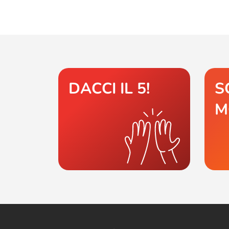
DACCI IL 5!
S
M