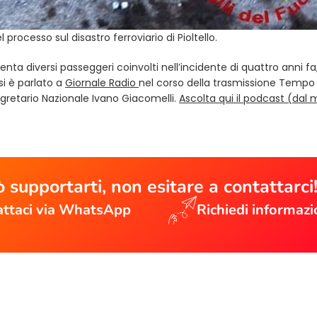
processo sul disastro ferroviario di Pioltello.
nta diversi passeggeri coinvolti nell’incidente di quattro anni fa
(opens in a new tab)
si è parlato a
Giornale Radio
nel corso della trasmissione Tempo
egretario Nazionale Ivano Giacomelli.
Ascolta qui il podcast (dal 
 supportarti, non esitare a contattarci
ttaci via WhatsApp
Richiedi informazi