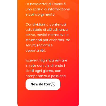
La newsletter di Codici è
uno spazio di informazione
e coinvolgimento.
Condividiamo contenuti
utili, storie di cittadinanza
attiva, novità normative e
strumenti per orientarsi tra
servizi, reclami e
opportunità.
Iscriverti significa entrare
in rete con chi difende i
diritti ogni giorno, con
competenza e passione.
Newsletter