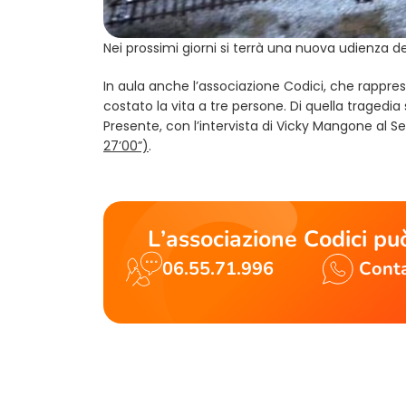
Nei prossimi giorni si terrà una nuova udienza del 
In aula anche l’associazione Codici, che rapprese
costato la vita a tre persone. Di quella tragedia 
Presente, con l’intervista di Vicky Mangone al S
(opens in a new tab)
27’00”)
.
L’associazione Codici può
06.55.71.996
Conta