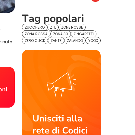
Tag popolari
ZUCCHERO
ZTL
ZONE ROSSE
,
ZONA ROSSA
ZONA 30
ZINGARETTI
ZERO CLICK
ZANTE
ZALANDO
YOOX
minuto
!
oni
Unisciti alla
rete di Codici