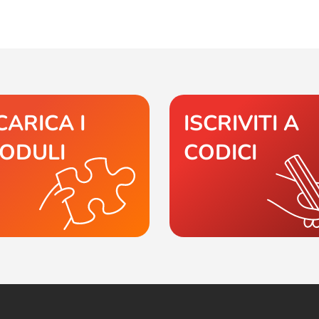
CARICA I
ISCRIVITI A
ODULI
CODICI