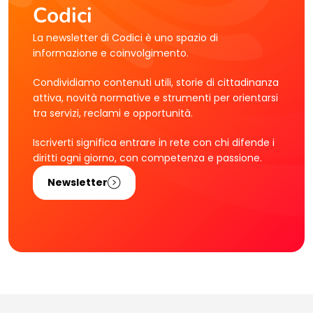
Codici
La newsletter di Codici è uno spazio di
informazione e coinvolgimento.
Condividiamo contenuti utili, storie di cittadinanza
attiva, novità normative e strumenti per orientarsi
tra servizi, reclami e opportunità.
Iscriverti significa entrare in rete con chi difende i
diritti ogni giorno, con competenza e passione.
Newsletter