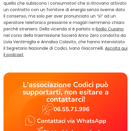
quella che subiscono i consumatori che si ritrovano attivato
un contratto con un fornitore di energia senza averne dato
il consenso, ma solo per aver pronunciato un “sì” ad un
operatore telefonico pressante e magari nemmeno chiaro
(ope
perché straniero. Della vicenda si è parlato a
Radio Cusano
nel corso della trasmissione Società Anno Zero condotta da
Livia Ventimiglia e Annalisa Colavito, che hanno intervistato
il Segretario Nazionale di Codici, Ivano Giacomelli.
Ascolta qui
(opens in a new tab)
il podcast
.
L’associazione Codici può
supportarti, non esitare a
contattarci!
06.55.71.996
Contattaci via WhatsApp