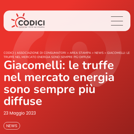
Chi Siamo
CODICI | ASSOCIAZIONE DI CONSUMATORI
>
AREA STAMPA
>
NEWS
>
GIACOMELLI: LE
TRUFFE NEL MERCATO ENERGIA SONO SEMPRE PIÙ DIFFUSE
Giacomelli: le truffe
Cosa Facciamo
nel mercato energia
Area Stampa
sono sempre più
diffuse
Contatti
23 Maggio 2023
Login
NEWS