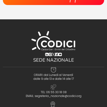
(opens in a new tab)
(opens in a new tab)
(opens in a new tab)
(opens in a new tab)
(opens in a new tab)
SEDE NAZIONALE
ORARI: dal Lunedì al Venerdì
dalle 9 alle 13 e dalle 14 alle 17
TEL: 06 55 30 18 08
EMAIL:
segreteria_nazionale@codici.org