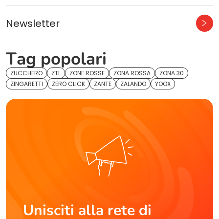
Newsletter
Tag popolari
ZUCCHERO
ZTL
ZONE ROSSE
ZONA ROSSA
ZONA 30
ZINGARETTI
ZERO CLICK
ZANTE
ZALANDO
YOOX
Unisciti alla rete di