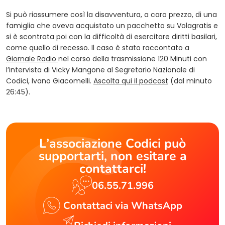
Si può riassumere così la disavventura, a caro prezzo, di una
famiglia che aveva acquistato un pacchetto su Volagratis e
si è scontrata poi con la difficoltà di esercitare diritti basilari,
come quello di recesso. Il caso è stato raccontato a
(opens in a new tab)
Giornale Radio
nel corso della trasmissione 120 Minuti con
l’intervista di Vicky Mangone al Segretario Nazionale di
(opens in a new t
Codici, Ivano Giacomelli.
Ascolta qui il podcast
(dal minuto
26:45).
L’associazione Codici può
supportarti, non esitare a
contattarci!
06.55.71.996
Contattaci via WhatsApp