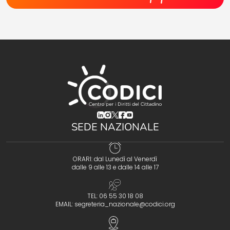
(opens in a new tab)
(opens in a new tab)
(opens in a new tab)
(opens in a new tab)
(opens in a new tab)
SEDE NAZIONALE
ORARI: dal Lunedì al Venerdì
dalle 9 alle 13 e dalle 14 alle 17
TEL: 06 55 30 18 08
EMAIL:
segreteria_nazionale@codici.org