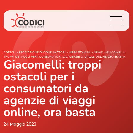
Chi Siamo
CODICI | ASSOCIAZIONE DI CONSUMATORI
>
AREA STAMPA
>
NEWS
>
GIACOMELLI:
TROPPI OSTACOLI PER I CONSUMATORI DA AGENZIE DI VIAGGI ONLINE, ORA BASTA
Giacomelli: troppi
Cosa Facciamo
ostacoli per i
Area Stampa
consumatori da
agenzie di viaggi
Contatti
online, ora basta
Login
24 Maggio 2023