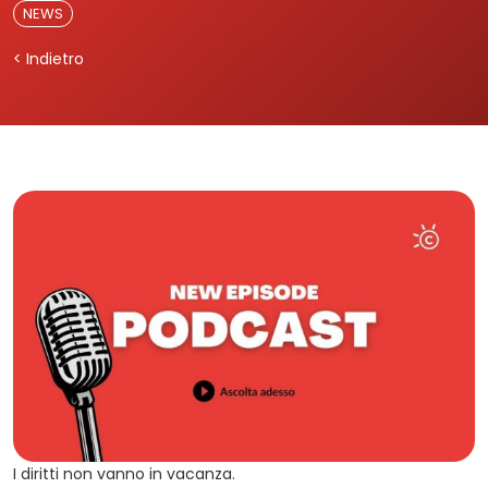
NEWS
< Indietro
I diritti non vanno in vacanza.