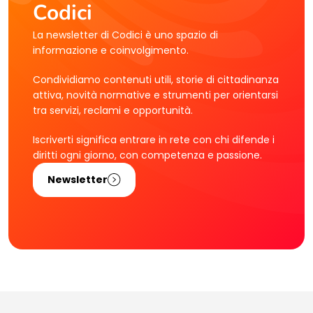
Codici
La newsletter di Codici è uno spazio di
informazione e coinvolgimento.
Condividiamo contenuti utili, storie di cittadinanza
attiva, novità normative e strumenti per orientarsi
tra servizi, reclami e opportunità.
Iscriverti significa entrare in rete con chi difende i
diritti ogni giorno, con competenza e passione.
Newsletter