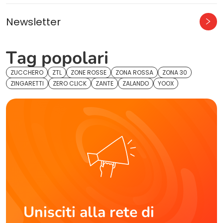
Newsletter
Tag popolari
ZUCCHERO
ZTL
ZONE ROSSE
ZONA ROSSA
ZONA 30
ZINGARETTI
ZERO CLICK
ZANTE
ZALANDO
YOOX
Unisciti alla rete di