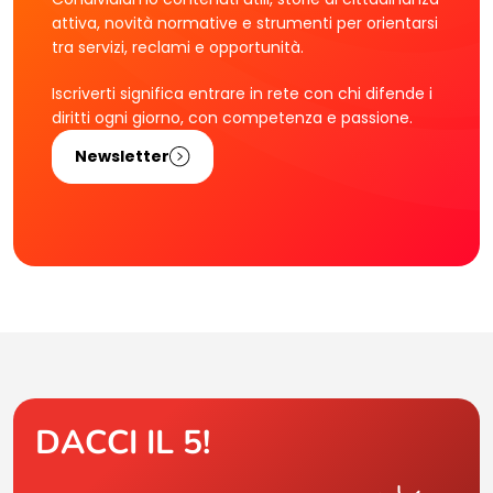
attiva, novità normative e strumenti per orientarsi
tra servizi, reclami e opportunità.
Iscriverti significa entrare in rete con chi difende i
diritti ogni giorno, con competenza e passione.
Newsletter
DACCI IL 5!