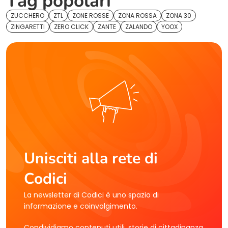
Tag popolari
ZUCCHERO
ZTL
ZONE ROSSE
ZONA ROSSA
ZONA 30
ZINGARETTI
ZERO CLICK
ZANTE
ZALANDO
YOOX
Unisciti alla rete di
Codici
La newsletter di Codici è uno spazio di
informazione e coinvolgimento.
Condividiamo contenuti utili, storie di cittadinanza