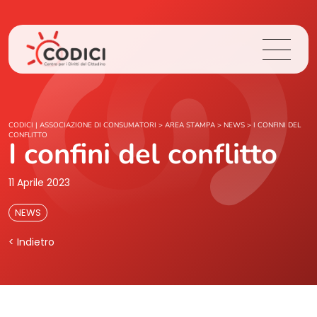
Chi Siamo
CODICI | ASSOCIAZIONE DI CONSUMATORI
>
AREA STAMPA
>
NEWS
>
I CONFINI DEL
CONFLITTO
I confini del conflitto
Cosa Facciamo
11 Aprile 2023
Area Stampa
NEWS
Contatti
< Indietro
Login