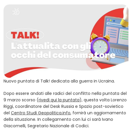
Nuovo puntata di Talk! dedicata alla guerra in Ucraina.
Dopo essere andati alle radici del conflitto nella puntata del
(opens in a new tab)
9 marzo scorso (
rivedi qui la puntata
), questa volta Lorenzo
Riggi, coordinatore del Desk Russia e Spazio post-sovietico
(opens in a new tab)
del
Centro Studi Geopolitica.info
, fornirà un aggiornamento
della situazione. In collegamento con lui ci sarà Ivano
Giacomelli, Segretario Nazionale di Codici.