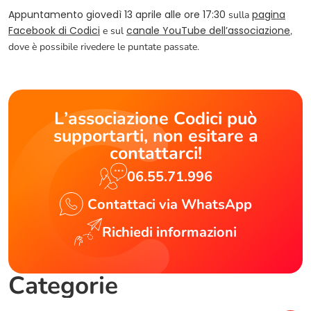
Appuntamento giovedì 13 aprile alle ore 17:30
pagina
sulla
Facebook di Codici
canale YouTube dell’associazione
e sul
,
dove è possibile rivedere le puntate passate.
L’associazione Codici può
supportarti, non esitare a
contattarci!
06.55.71.996
Contattaci via WhatsApp
Richiedi informazioni
Categorie