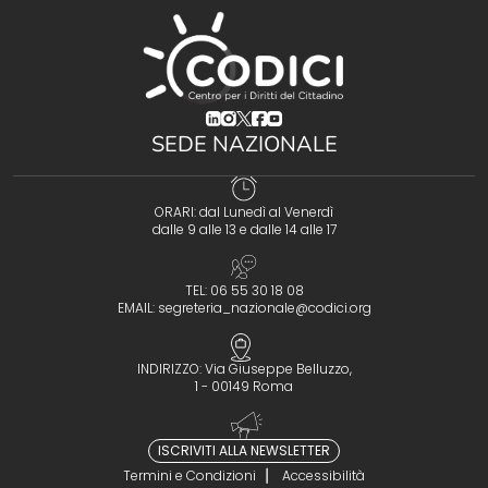
(opens in a new tab)
(opens in a new tab)
(opens in a new tab)
(opens in a new tab)
(opens in a new tab)
SEDE NAZIONALE
ORARI: dal Lunedì al Venerdì
dalle 9 alle 13 e dalle 14 alle 17
TEL: 06 55 30 18 08
EMAIL:
segreteria_nazionale@codici.org
INDIRIZZO: Via Giuseppe Belluzzo,
1 - 00149 Roma
ISCRIVITI ALLA NEWSLETTER
Termini e Condizioni
Accessibilità