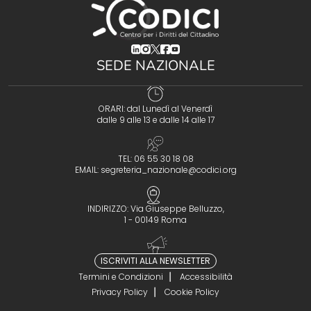
(opens in a new tab)
(opens in a new tab)
(opens in a new tab)
(opens in a new tab)
(opens in a new tab)
SEDE NAZIONALE
ORARI: dal Lunedì al Venerdì
dalle 9 alle 13 e dalle 14 alle 17
TEL: 06 55 30 18 08
EMAIL:
segreteria_nazionale@codici.org
INDIRIZZO: Via Giuseppe Belluzzo,
1 - 00149 Roma
ISCRIVITI ALLA NEWSLETTER
Termini e Condizioni
Accessibilità
Privacy Policy
Cookie Policy