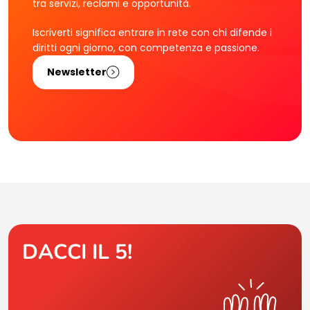
tra servizi, reclami e opportunità.
Iscriverti significa entrare in rete con chi difende i
diritti ogni giorno, con competenza e passione.
Newsletter
DACCI IL 5!