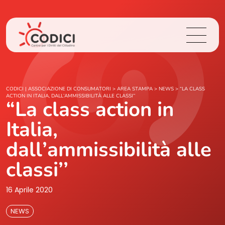
Chi Siamo
CODICI | ASSOCIAZIONE DI CONSUMATORI
>
AREA STAMPA
>
NEWS
>
“LA CLASS
ACTION IN ITALIA, DALL’AMMISSIBILITÀ ALLE CLASSI’’
“La class action in
Cosa Facciamo
Italia,
Area Stampa
dall’ammissibilità alle
classi’’
Contatti
16 Aprile 2020
Login
NEWS