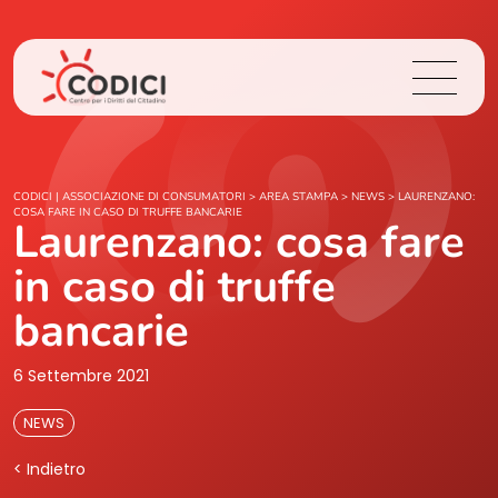
Chi Siamo
CODICI | ASSOCIAZIONE DI CONSUMATORI
>
AREA STAMPA
>
NEWS
>
LAURENZANO:
COSA FARE IN CASO DI TRUFFE BANCARIE
Laurenzano: cosa fare
Cosa Facciamo
in caso di truffe
Area Stampa
bancarie
Contatti
6 Settembre 2021
NEWS
Login
< Indietro