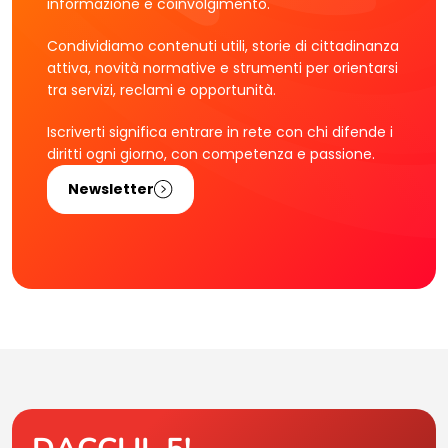
informazione e coinvolgimento.
Condividiamo contenuti utili, storie di cittadinanza
attiva, novità normative e strumenti per orientarsi
tra servizi, reclami e opportunità.
Iscriverti significa entrare in rete con chi difende i
diritti ogni giorno, con competenza e passione.
Newsletter