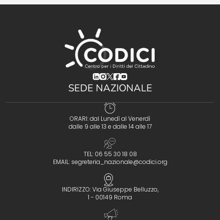
(opens in a new tab)
(opens in a new tab)
(opens in a new tab)
(opens in a new tab)
(opens in a new tab)
SEDE NAZIONALE
ORARI: dal Lunedì al Venerdì
dalle 9 alle 13 e dalle 14 alle 17
TEL: 06 55 30 18 08
EMAIL:
segreteria_nazionale@codici.org
INDIRIZZO: Via Giuseppe Belluzzo,
1 - 00149 Roma