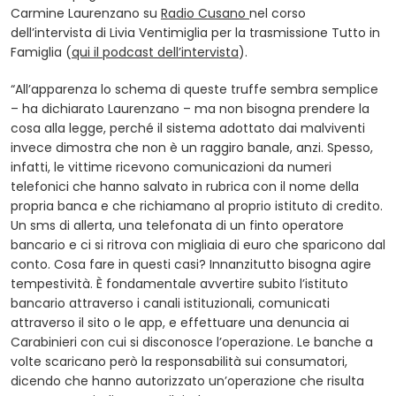
(opens in a new tab)
Carmine Laurenzano su
Radio Cusano
nel corso
dell’intervista di Livia Ventimiglia per la trasmissione Tutto in
(opens in a new tab)
Famiglia (
qui il podcast dell’intervista
).
“All’apparenza lo schema di queste truffe sembra semplice
– ha dichiarato Laurenzano – ma non bisogna prendere la
cosa alla legge, perché il sistema adottato dai malviventi
invece dimostra che non è un raggiro banale, anzi. Spesso,
infatti, le vittime ricevono comunicazioni da numeri
telefonici che hanno salvato in rubrica con il nome della
propria banca e che richiamano al proprio istituto di credito.
Un sms di allerta, una telefonata di un finto operatore
bancario e ci si ritrova con migliaia di euro che sparicono dal
conto. Cosa fare in questi casi? Innanzitutto bisogna agire
tempestività. È fondamentale avvertire subito l’istituto
bancario attraverso i canali istituzionali, comunicati
attraverso il sito o le app, e effettuare una denuncia ai
Carabinieri con cui si disconosce l’operazione. Le banche a
volte scaricano però la responsabilità sui consumatori,
dicendo che hanno autorizzato un’operazione che risulta