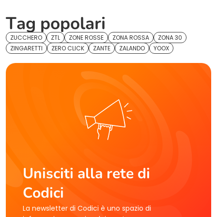
Tag popolari
ZUCCHERO
ZTL
ZONE ROSSE
ZONA ROSSA
ZONA 30
ZINGARETTI
ZERO CLICK
ZANTE
ZALANDO
YOOX
Unisciti alla rete di
Codici
La newsletter di Codici è uno spazio di