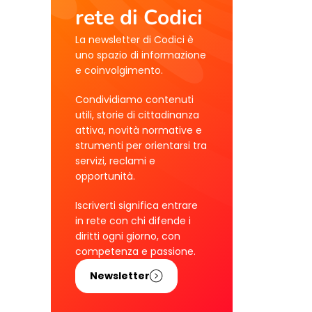
rete di Codici
La newsletter di Codici è
uno spazio di informazione
e coinvolgimento.
Condividiamo contenuti
utili, storie di cittadinanza
attiva, novità normative e
strumenti per orientarsi tra
servizi, reclami e
opportunità.
Iscriverti significa entrare
in rete con chi difende i
diritti ogni giorno, con
competenza e passione.
Newsletter