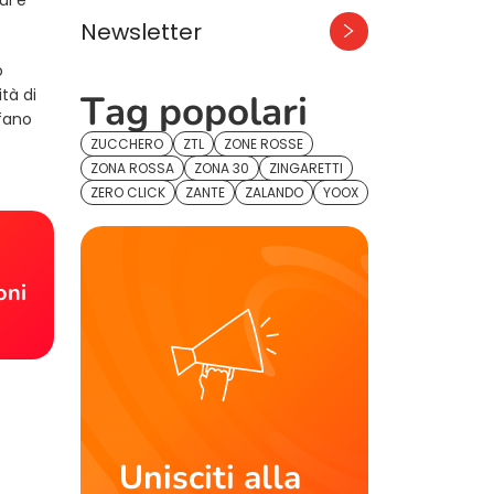
Newsletter
o
tà di
Tag popolari
efano
ZUCCHERO
ZTL
ZONE ROSSE
ZONA ROSSA
ZONA 30
ZINGARETTI
ZERO CLICK
ZANTE
ZALANDO
YOOX
!
oni
Unisciti alla