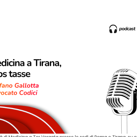
ltà di Medicina a Tor Vergata presso le sedi di Roma e Tirana, su c