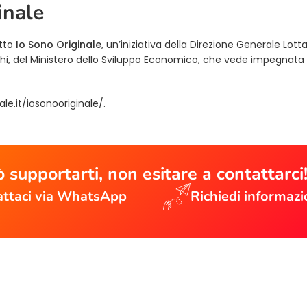
inale
etto
Io Sono Originale
, un’iniziativa della Direzione Generale Lotta
rchi, del Ministero dello Sviluppo Economico, che vede impegnat
(opens in a new tab)
le.it/iosonooriginale/
.
 supportarti, non esitare a contattarci
ttaci via WhatsApp
Richiedi informazi