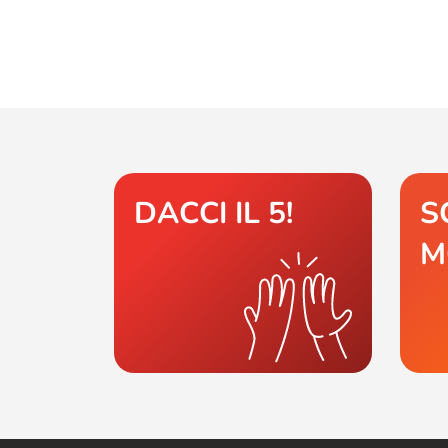
DACCI IL 5!
S
M