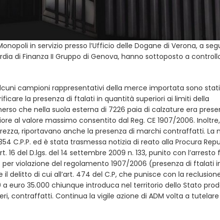
onopoli in servizio presso l’Ufficio delle Dogane di Verona, a segu
ia di Finanza II Gruppo di Genova, hanno sottoposto a controllo
.
lcuni campioni rappresentativi della merce importata sono stati 
icare la presenza di ftalati in quantità superiori ai limiti della
merso che nella suola esterna di 7226 paia di calzature era pres
iore al valore massimo consentito dal Reg. CE 1907/2006. Inoltre
icurezza, riportavano anche la presenza di marchi contraffatti. La
 354 C.P.P. ed è stata trasmessa notizia di reato alla Procura Rep
’art. 16 del D.lgs. del 14 settembre 2009 n. 133, punito con l’arresto 
per violazione del regolamento 1907/2006 (presenza di ftalati i
e il delitto di cui all’art. 474 del C.P, che punisce con la reclusion
a euro 35.000 chiunque introduca nel territorio dello Stato prod
teri, contraffatti. Continua la vigile azione di ADM volta a tutelare