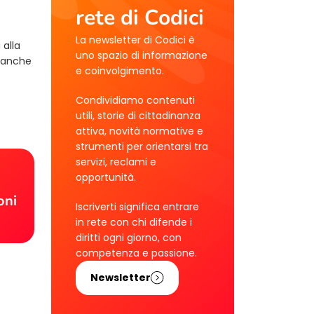
rete di Codici
La newsletter di Codici è
 alla
uno spazio di informazione
a anche
e coinvolgimento.
Condividiamo contenuti
utili, storie di cittadinanza
attiva, novità normative e
strumenti per orientarsi tra
servizi, reclami e
!
opportunità.
oni
Iscriverti significa entrare
in rete con chi difende i
diritti ogni giorno, con
competenza e passione.
Newsletter