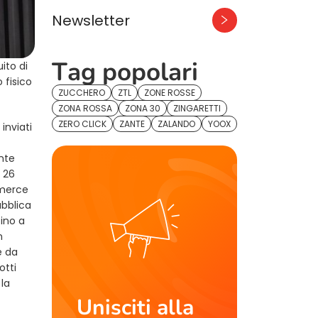
Newsletter
Tag popolari
ito di
 fisico
ZUCCHERO
ZTL
ZONE ROSSE
ZONA ROSSA
ZONA 30
ZINGARETTI
ZERO CLICK
ZANTE
ZALANDO
YOOX
inviati
ente
, 26
 merce
ubblica
fino a
n
e da
otti
 la
Unisciti alla