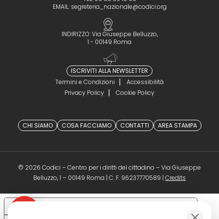
EMAIL:
segreteria_nazionale@codici.org
INDIRIZZO: Via Giuseppe Belluzzo,
1 - 00149 Roma
ISCRIVITI ALLA NEWSLETTER
Termini e Condizioni
Accessibilità
Privacy Policy
Cookie Policy
CHI SIAMO
COSA FACCIAMO
CONTATTI
AREA STAMPA
© 2026 Codici – Centro per i diritti del cittadino – Via Giuseppe
(opens in a 
Belluzzo, 1 – 00149 Roma | C. F. 96237770589 |
Credits
Le tue preferenze relative alla privacy