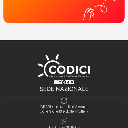
(opens in a new tab)
(opens in a new tab)
(opens in a new tab)
(opens in a new tab)
(opens in a new tab)
SEDE NAZIONALE
ORARI: dal Lunedì al Venerdì
dalle 9 alle 13 e dalle 14 alle 17
TEL: 06 55 30 18 08