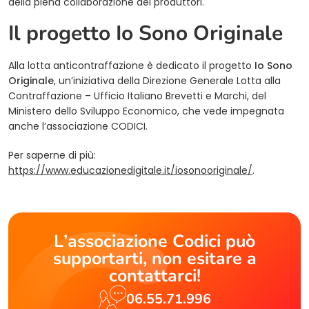
della piena collaborazione dei produttori.
Il progetto Io Sono Originale
Alla lotta anticontraffazione è dedicato il progetto
Io Sono
Originale
, un’iniziativa della Direzione Generale Lotta alla
Contraffazione – Ufficio Italiano Brevetti e Marchi, del
Ministero dello Sviluppo Economico, che vede impegnata
anche l’associazione CODICI.
Per saperne di più:
(opens in a n
https://www.educazionedigitale.it/iosonooriginale/
.
L’associazione Codici può
supportarti, non esitare a
contattarci!
06.55.71.996