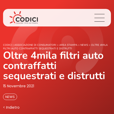
Chi Siamo
CODICI | ASSOCIAZIONE DI CONSUMATORI
>
AREA STAMPA
>
NEWS
>
OLTRE 4MILA
FILTRI AUTO CONTRAFFATTI SEQUESTRATI E DISTRUTTI
Oltre 4mila filtri auto
Cosa Facciamo
contraffatti
Area Stampa
sequestrati e distrutti
Contatti
15 Novembre 2021
NEWS
Login
< Indietro