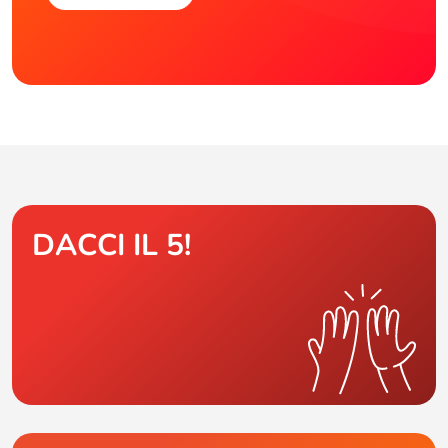
DACCI IL 5!