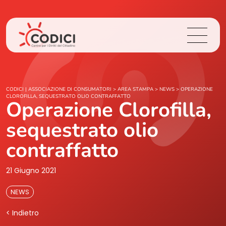
Chi Siamo
CODICI | ASSOCIAZIONE DI CONSUMATORI
>
AREA STAMPA
>
NEWS
>
OPERAZIONE
CLOROFILLA, SEQUESTRATO OLIO CONTRAFFATTO
Operazione Clorofilla,
Cosa Facciamo
sequestrato olio
Area Stampa
contraffatto
Contatti
21 Giugno 2021
NEWS
Login
< Indietro