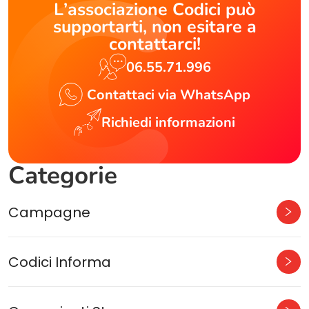
L’associazione Codici può
supportarti, non esitare a
contattarci!
06.55.71.996
Contattaci via WhatsApp
Richiedi informazioni
Categorie
Campagne
Codici Informa