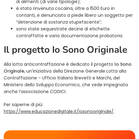
di alimenti (di varie tipologie);
è stata rinvenuta cocaina, oltre a 1500 Euro in
contanti, e denunciato a piede libero un soggetto per
“detenzione di sostanza stupefacente”;
sono state sequestrate decine di etichette
contraffatte e varia documentazione probatoria.
Il progetto Io Sono Originale
Alla lotta anticontraffazione è dedicato il progetto
Io Sono
Originale
, un’iniziativa della Direzione Generale Lotta alla
Contraffazione – Ufficio Italiano Brevetti e Marchi, del
Ministero dello Sviluppo Economico, che vede impegnata
anche l’associazione CODICI.
Per saperne di più:
(opens in a n
https://www.educazionedigitale.it/iosonooriginale/
.