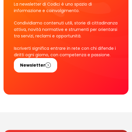
La newsletter di Codici è uno spazio di
informazione e coinvolgimento.
Condividiamo contenuti utili, storie di cittadinanza
attiva, novità normative e strumenti per orientarsi
tra servizi, reclami e opportunità.
Iscriverti significa entrare in rete con chi difende i
diritti ogni giorno, con competenza e passione.
Newsletter