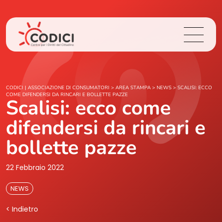
Chi Siamo
CODICI | ASSOCIAZIONE DI CONSUMATORI
>
AREA STAMPA
>
NEWS
>
SCALISI: ECCO
COME DIFENDERSI DA RINCARI E BOLLETTE PAZZE
Scalisi: ecco come
Cosa Facciamo
difendersi da rincari e
Area Stampa
bollette pazze
Contatti
22 Febbraio 2022
NEWS
Login
< Indietro