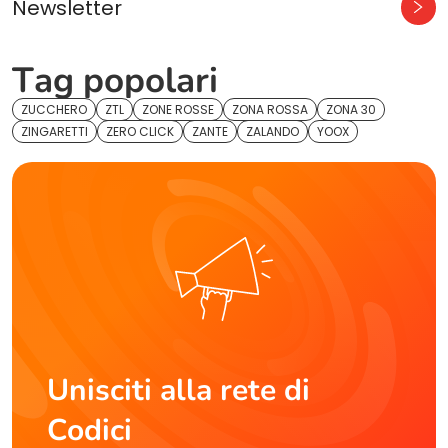
Newsletter
Tag popolari
ZUCCHERO
ZTL
ZONE ROSSE
ZONA ROSSA
ZONA 30
ZINGARETTI
ZERO CLICK
ZANTE
ZALANDO
YOOX
Unisciti alla rete di
Codici