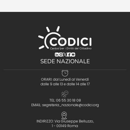
(opens in a new tab)
(opens in a new tab)
(opens in a new tab)
(opens in a new tab)
(opens in a new tab)
SEDE NAZIONALE
ORARI: dal Lunedì al Venerdì
dalle 9 alle 13 e dalle 14 alle 17
TEL: 06 55 30 18 08
EMAIL:
segreteria_nazionale@codici.org
INDIRIZZO: Via Giuseppe Belluzzo,
1 - 00149 Roma