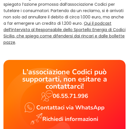
spiegato l’azione promossa dall’associazione Codici per
tutelare i consumatori. Partendo da un reclamo, si è arrivati
non solo ad annullare il debito di circa 1.000 euro, ma anche
a far emergere un credito di 1.200 euro.
Qui il podcast
dell’intervista al Responsabile dello Sportello Energia di Codici
Sicilia, che spiega come difendersi dai rincari e dalle bollette
(opens in a new tab)
pazze
.
L’associazione Codici può
supportarti, non esitare a
contattarci!
06.55.71.996
Contattaci via WhatsApp
Richiedi informazioni