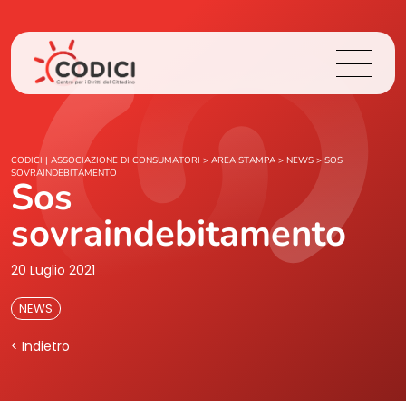
Chi Siamo
CODICI | ASSOCIAZIONE DI CONSUMATORI
>
AREA STAMPA
>
NEWS
>
SOS
SOVRAINDEBITAMENTO
Sos
Cosa Facciamo
sovraindebitamento
Area Stampa
20 Luglio 2021
Contatti
NEWS
< Indietro
Login