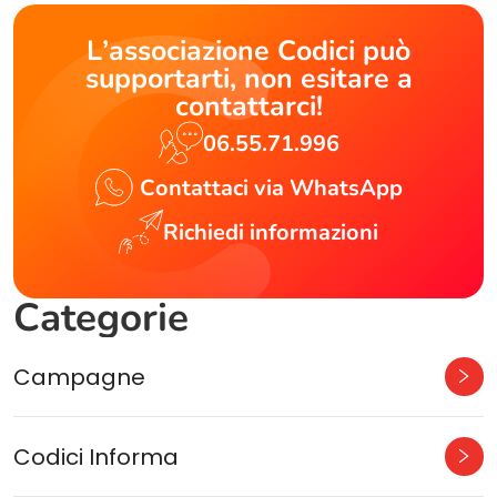
L’associazione Codici può
supportarti, non esitare a
contattarci!
06.55.71.996
Contattaci via WhatsApp
Richiedi informazioni
Categorie
Campagne
Codici Informa