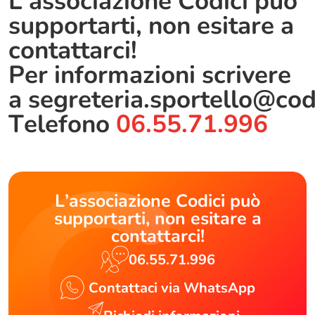
L’associazione Codici può
supportarti, non esitare a
contattarci!
Per informazioni scrivere
a
segreteria.sportello@cod
Telefono
06.55.71.996
L’associazione Codici può
supportarti, non esitare a
contattarci!
06.55.71.996
Contattaci via WhatsApp