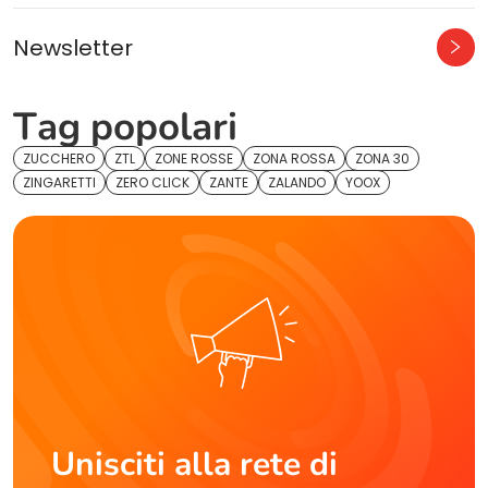
Newsletter
Tag popolari
ZUCCHERO
ZTL
ZONE ROSSE
ZONA ROSSA
ZONA 30
ZINGARETTI
ZERO CLICK
ZANTE
ZALANDO
YOOX
Unisciti alla rete di