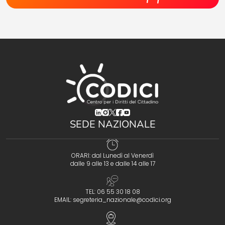
(opens in a new tab)
(opens in a new tab)
(opens in a new tab)
(opens in a new tab)
(opens in a new tab)
SEDE NAZIONALE
ORARI: dal Lunedì al Venerdì
dalle 9 alle 13 e dalle 14 alle 17
TEL: 06 55 30 18 08
EMAIL:
segreteria_nazionale@codici.org