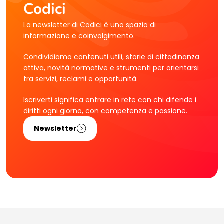
Codici
La newsletter di Codici è uno spazio di
informazione e coinvolgimento.
Condividiamo contenuti utili, storie di cittadinanza
attiva, novità normative e strumenti per orientarsi
tra servizi, reclami e opportunità.
Iscriverti significa entrare in rete con chi difende i
diritti ogni giorno, con competenza e passione.
Newsletter