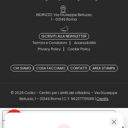
INDIRIZZO: Via Giuseppe Belluzzo,
1 - 00149 Roma
ISCRIVITI ALLA NEWSLETTER
Termini e Condizioni
Accessibilità
Privacy Policy
Cookie Policy
CHI SIAMO
COSA FACCIAMO
CONTATTI
AREA STAMPA
© 2026 Codici – Centro per i diritti del cittadino – Via Giuseppe
(opens in a 
Belluzzo, 1 – 00149 Roma | C. F. 96237770589 |
Credits
Le tue preferenze relative alla privacy
Informativa sulla raccolta