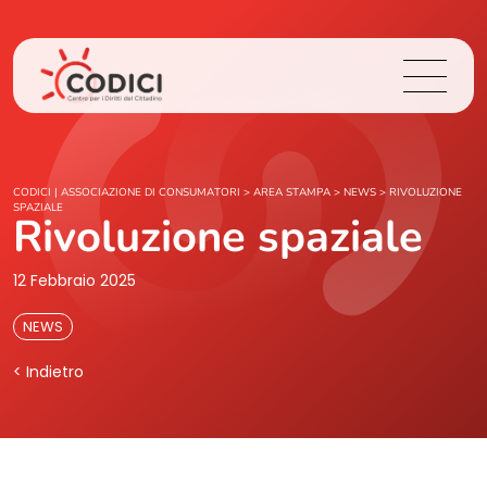
Chi Siamo
CODICI | ASSOCIAZIONE DI CONSUMATORI
>
AREA STAMPA
>
NEWS
>
RIVOLUZIONE
SPAZIALE
Rivoluzione spaziale
Cosa Facciamo
12 Febbraio 2025
Area Stampa
NEWS
Contatti
< Indietro
Login