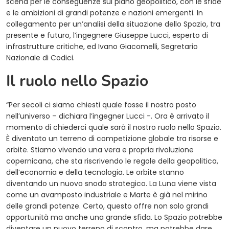
scena per le conseguenze sul piano geopolitico, con le sfide
e le ambizioni di grandi potenze e nazioni emergenti. In
collegamento per un’analisi della situazione dello Spazio, tra
presente e futuro, l’ingegnere Giuseppe Lucci, esperto di
infrastrutture critiche, ed Ivano Giacomelli, Segretario
Nazionale di Codici.
Il ruolo nello Spazio
“Per secoli ci siamo chiesti quale fosse il nostro posto
nell’universo – dichiara l’ingegner Lucci -. Ora è arrivato il
momento di chiederci quale sarà il nostro ruolo nello Spazio.
È diventato un terreno di competizione globale tra risorse e
orbite. Stiamo vivendo una vera e propria rivoluzione
copernicana, che sta riscrivendo le regole della geopolitica,
dell’economia e della tecnologia. Le orbite stanno
diventando un nuovo snodo strategico. La Luna viene vista
come un avamposto industriale e Marte è già nel mirino
delle grandi potenze. Certo, questo offre non solo grandi
opportunità ma anche una grande sfida. Lo Spazio potrebbe
diventare un nuovo terreno di scontro, ma potrebbe dare