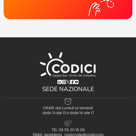
(opens in a new tab)
(opens in a new tab)
(opens in a new tab)
(opens in a new tab)
(opens in a new tab)
SEDE NAZIONALE
ORARI: dal Lunedì al Venerdì
dalle 9 alle 13 e dalle 14 alle 17
TEL: 06 55 30 18 08
EMAIL:
segreteria_nazionale@codici.org