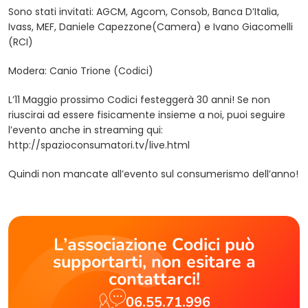
Sono stati invitati: AGCM, Agcom, Consob, Banca D’Italia,
Ivass, MEF, Daniele Capezzone(Camera) e Ivano Giacomelli
(RCI)
Modera: Canio Trione (Codici)
L’11 Maggio prossimo Codici festeggerà 30 anni! Se non
riuscirai ad essere fisicamente insieme a noi, puoi seguire
l’evento anche in streaming qui:
http://spazioconsumatori.tv/live.html
Quindi non mancate all’evento sul consumerismo dell’anno!
L’associazione Codici può
supportarti, non esitare a
contattarci!
06.55.71.996