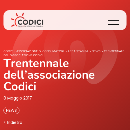
Chi Siamo
CODICI | ASSOCIAZIONE DI CONSUMATORI
>
AREA STAMPA
>
NEWS
>
TRENTENNALE
DELL’ASSOCIAZIONE CODICI
Trentennale
Cosa Facciamo
dell’associazione
Area Stampa
Codici
Contatti
8 Maggio 2017
NEWS
Login
< Indietro