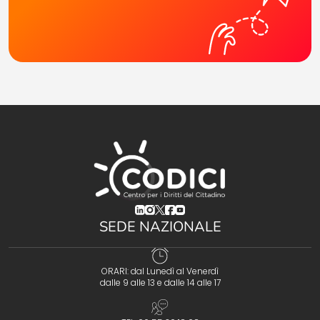
(opens in a new tab)
(opens in a new tab)
(opens in a new tab)
(opens in a new tab)
(opens in a new tab)
SEDE NAZIONALE
ORARI: dal Lunedì al Venerdì
dalle 9 alle 13 e dalle 14 alle 17