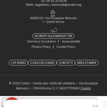
TEL: 06 55 30 18 08
EMAIL:
segreteria_nazionale@codici.org
INDIRIZZO: Via Giuseppe Belluzzo,
1 - 00149 Roma
ISCRIVITI ALLA NEWSLETTER
Termini e Condizioni
Accessibilità
Privacy Policy
Cookie Policy
CHI SIAMO
COSA FACCIAMO
CONTATTI
AREA STAMPA
© 2026 Codici – Centro per i diritti del cittadino – Via Giuseppe
(opens in a 
Belluzzo, 1 – 00149 Roma | C. F. 96237770589 |
Credits
Le tue preferenze relative alla privacy