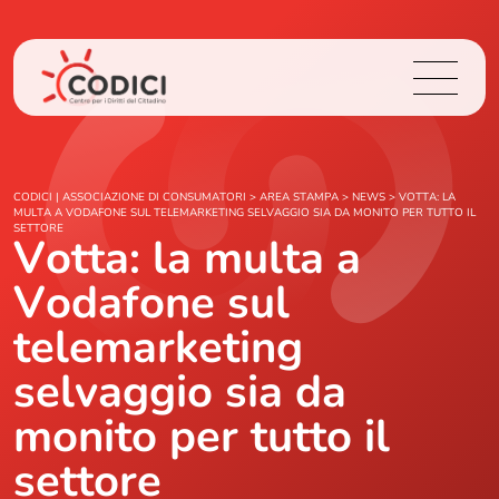
Chi Siamo
CODICI | ASSOCIAZIONE DI CONSUMATORI
>
AREA STAMPA
>
NEWS
>
VOTTA: LA
MULTA A VODAFONE SUL TELEMARKETING SELVAGGIO SIA DA MONITO PER TUTTO IL
SETTORE
Votta: la multa a
Cosa Facciamo
Vodafone sul
Area Stampa
telemarketing
Contatti
selvaggio sia da
monito per tutto il
Login
settore