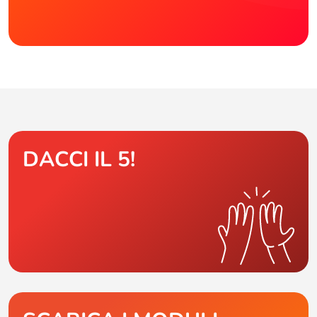
DACCI IL 5!