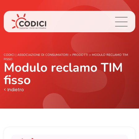
Chi Siamo
CODICI | ASSOCIAZIONE DI CONSUMATORI
>
PRODOTTI
>
MODULO RECLAMO TIM
FISSO
Modulo reclamo TIM
Cosa Facciamo
fisso
Area Stampa
< Indietro
Contatti
Login