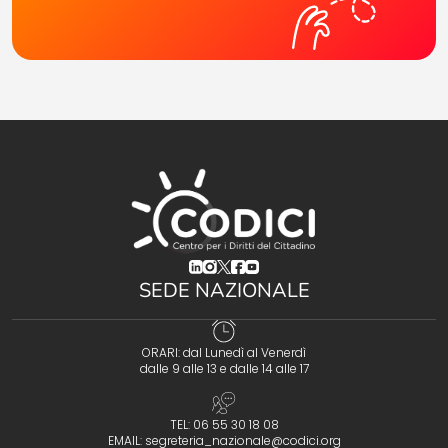
(opens in a new tab)
(opens in a new tab)
(opens in a new tab)
(opens in a new tab)
(opens in a new tab)
SEDE NAZIONALE
ORARI: dal Lunedì al Venerdì
dalle 9 alle 13 e dalle 14 alle 17
TEL: 06 55 30 18 08
EMAIL:
segreteria_nazionale@codici.org