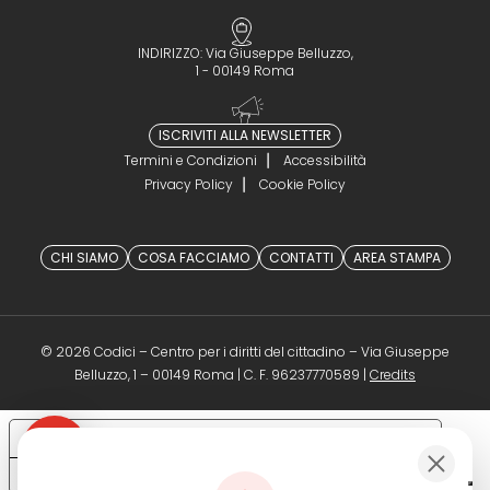
INDIRIZZO: Via Giuseppe Belluzzo,
1 - 00149 Roma
ISCRIVITI ALLA NEWSLETTER
Termini e Condizioni
Accessibilità
Privacy Policy
Cookie Policy
CHI SIAMO
COSA FACCIAMO
CONTATTI
AREA STAMPA
© 2026 Codici – Centro per i diritti del cittadino – Via Giuseppe
(opens in a 
Belluzzo, 1 – 00149 Roma | C. F. 96237770589 |
Credits
Le tue preferenze relative alla privacy
Informativa sulla raccolta