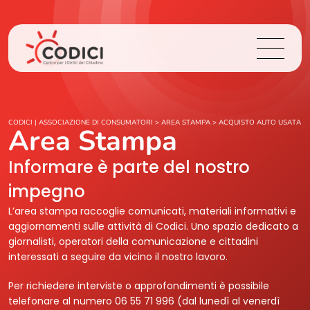
Chi Siamo
CODICI | ASSOCIAZIONE DI CONSUMATORI
>
AREA STAMPA
>
ACQUISTO AUTO USATA
Area Stampa
Cosa Facciamo
Informare è parte del nostro
impegno
Area Stampa
L’area stampa raccoglie comunicati, materiali informativi e
aggiornamenti sulle attività di Codici. Uno spazio dedicato a
Contatti
giornalisti, operatori della comunicazione e cittadini
interessati a seguire da vicino il nostro lavoro.
Login
Per richiedere interviste o approfondimenti è possibile
telefonare al numero 06 55 71 996 (dal lunedì al venerdì