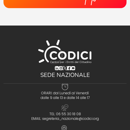
(opens in a new tab)
(opens in a new tab)
(opens in a new tab)
(opens in a new tab)
(opens in a new tab)
SEDE NAZIONALE
ORARI: dal Lunedì al Venerdì
dalle 9 alle 13 e dalle 14 alle 17
TEL: 06 55 30 18 08
EMAIL:
segreteria_nazionale@codici.org