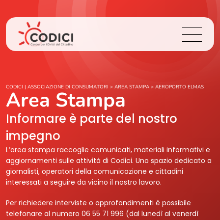
Chi Siamo
CODICI | ASSOCIAZIONE DI CONSUMATORI
>
AREA STAMPA
>
AEROPORTO ELMAS
Area Stampa
Cosa Facciamo
Informare è parte del nostro
impegno
Area Stampa
L’area stampa raccoglie comunicati, materiali informativi e
aggiornamenti sulle attività di Codici. Uno spazio dedicato a
Contatti
giornalisti, operatori della comunicazione e cittadini
interessati a seguire da vicino il nostro lavoro.
Login
Per richiedere interviste o approfondimenti è possibile
telefonare al numero 06 55 71 996 (dal lunedì al venerdì