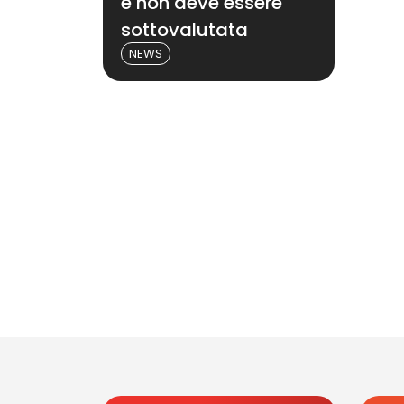
e non deve essere
sottovalutata
NEWS