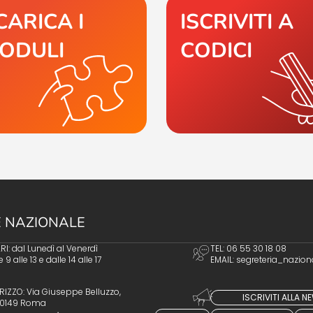
CARICA I
ISCRIVITI A
ODULI
CODICI
 NAZIONALE
I: dal Lunedì al Venerdì
TEL: 06 55 30 18 08
e 9 alle 13 e dalle 14 alle 17
EMAIL:
segreteria_nazion
RIZZO: Via Giuseppe Belluzzo,
ISCRIVITI ALLA 
 00149 Roma