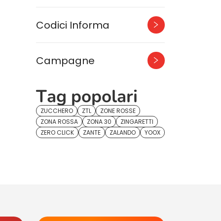
Codici Informa
Campagne
Tag popolari
ZUCCHERO
ZTL
ZONE ROSSE
ZONA ROSSA
ZONA 30
ZINGARETTI
ZERO CLICK
ZANTE
ZALANDO
YOOX