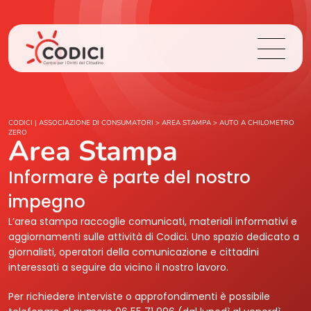
Chi Siamo
CODICI | ASSOCIAZIONE DI CONSUMATORI
>
AREA STAMPA
>
AUTO A CHILOMETRO
ZERO
Area Stampa
Cosa Facciamo
Informare è parte del nostro
Area Stampa
impegno
L’area stampa raccoglie comunicati, materiali informativi e
Contatti
aggiornamenti sulle attività di Codici. Uno spazio dedicato a
giornalisti, operatori della comunicazione e cittadini
interessati a seguire da vicino il nostro lavoro.
Login
Per richiedere interviste o approfondimenti è possibile