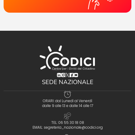
(opens in a new tab)
(opens in a new tab)
(opens in a new tab)
(opens in a new tab)
(opens in a new tab)
SEDE NAZIONALE
ORARI: dal Lunedì al Venerdì
dalle 9 alle 13 e dalle 14 alle 17
TEL: 06 55 30 18 08
EMAIL:
segreteria_nazionale@codici.org