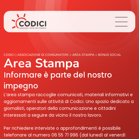
Chi Siamo
CODICI | ASSOCIAZIONE DI CONSUMATORI
>
AREA STAMPA
>
BONUS SOCIAL
Area Stampa
Cosa Facciamo
Informare è parte del nostro
impegno
Area Stampa
L’area stampa raccoglie comunicati, materiali informativi e
aggiornamenti sulle attività di Codici. Uno spazio dedicato a
Contatti
giornalisti, operatori della comunicazione e cittadini
interessati a seguire da vicino il nostro lavoro.
Login
Per richiedere interviste o approfondimenti è possibile
telefonare al numero 06 55 71 996 (dal lunedì al venerdì