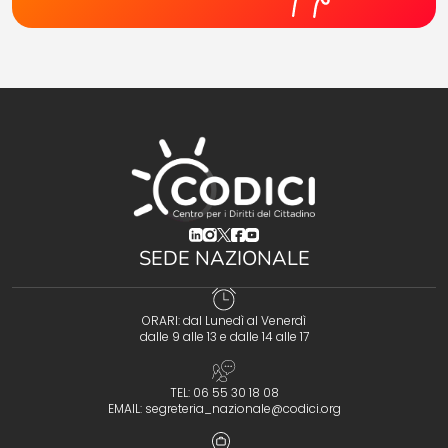
(opens in a new tab)
(opens in a new tab)
(opens in a new tab)
(opens in a new tab)
(opens in a new tab)
SEDE NAZIONALE
ORARI: dal Lunedì al Venerdì
dalle 9 alle 13 e dalle 14 alle 17
TEL: 06 55 30 18 08
EMAIL:
segreteria_nazionale@codici.org