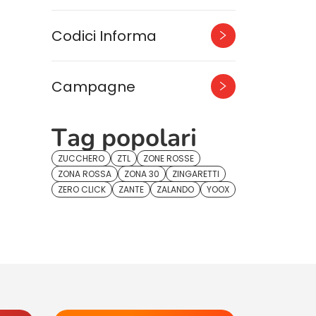
Codici Informa
Campagne
Tag popolari
ZUCCHERO
ZTL
ZONE ROSSE
ZONA ROSSA
ZONA 30
ZINGARETTI
ZERO CLICK
ZANTE
ZALANDO
YOOX