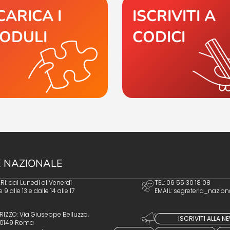
CARICA I
ISCRIVITI A
ODULI
CODICI
 NAZIONALE
I: dal Lunedì al Venerdì
TEL: 06 55 30 18 08
e 9 alle 13 e dalle 14 alle 17
EMAIL:
segreteria_nazion
RIZZO: Via Giuseppe Belluzzo,
ISCRIVITI ALLA 
 00149 Roma