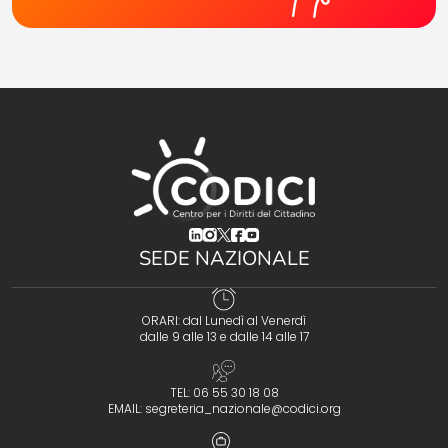
(opens in a new tab)
(opens in a new tab)
(opens in a new tab)
(opens in a new tab)
(opens in a new tab)
SEDE NAZIONALE
ORARI: dal Lunedì al Venerdì
dalle 9 alle 13 e dalle 14 alle 17
TEL: 06 55 30 18 08
EMAIL:
segreteria_nazionale@codici.org