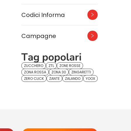
Codici Informa
Campagne
Tag popolari
ZUCCHERO
ZTL
ZONE ROSSE
ZONA ROSSA
ZONA 30
ZINGARETTI
ZERO CLICK
ZANTE
ZALANDO
YOOX