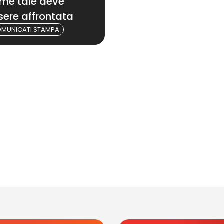
me tale deve
sere affrontata
MUNICATI STAMPA