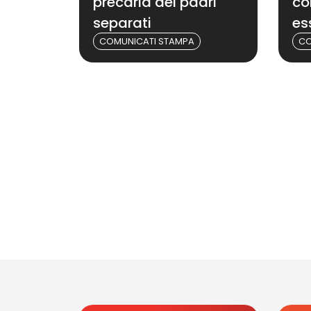
precaria dei padri
co
separati
es
COMUNICATI STAMPA
CO