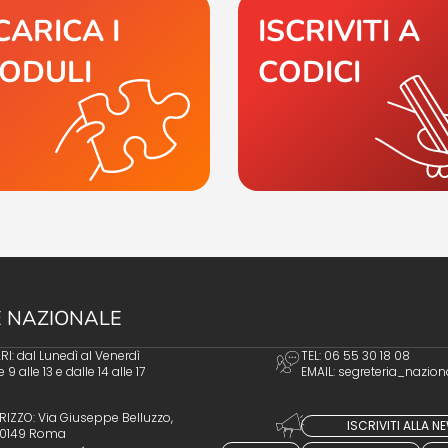
CARICA I
ISCRIVITI A
ODULI
CODICI
 NAZIONALE
I: dal Lunedì al Venerdì
TEL: 06 55 30 18 08
e 9 alle 13 e dalle 14 alle 17
EMAIL:
segreteria_nazion
RIZZO: Via Giuseppe Belluzzo,
ISCRIVITI ALLA 
 00149 Roma