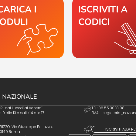
CARICA I
ISCRIVITI A
ODULI
CODICI
 NAZIONALE
I: dal Lunedì al Venerdì
TEL: 06 55 30 18 08
e 9 alle 13 e dalle 14 alle 17
EMAIL:
segreteria_nazion
RIZZO: Via Giuseppe Belluzzo,
ISCRIVITI ALLA 
 00149 Roma