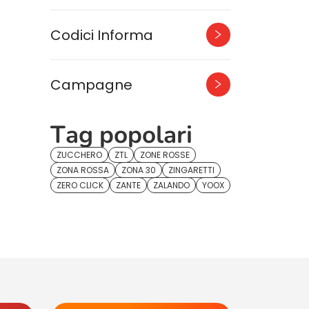
Codici Informa
Campagne
Tag popolari
ZUCCHERO
ZTL
ZONE ROSSE
ZONA ROSSA
ZONA 30
ZINGARETTI
ZERO CLICK
ZANTE
ZALANDO
YOOX