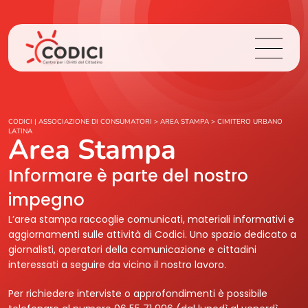
Chi Siamo
CODICI | ASSOCIAZIONE DI CONSUMATORI
>
AREA STAMPA
>
CIMITERO URBANO
LATINA
Area Stampa
Cosa Facciamo
Informare è parte del nostro
Area Stampa
impegno
L’area stampa raccoglie comunicati, materiali informativi e
Contatti
aggiornamenti sulle attività di Codici. Uno spazio dedicato a
giornalisti, operatori della comunicazione e cittadini
interessati a seguire da vicino il nostro lavoro.
Login
Per richiedere interviste o approfondimenti è possibile