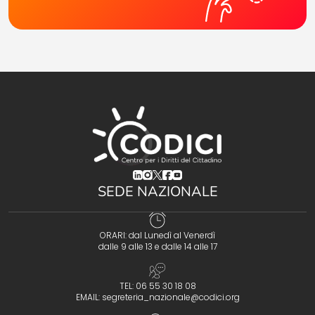
(opens in a new tab)
(opens in a new tab)
(opens in a new tab)
(opens in a new tab)
(opens in a new tab)
SEDE NAZIONALE
ORARI: dal Lunedì al Venerdì
dalle 9 alle 13 e dalle 14 alle 17
TEL: 06 55 30 18 08
EMAIL:
segreteria_nazionale@codici.org