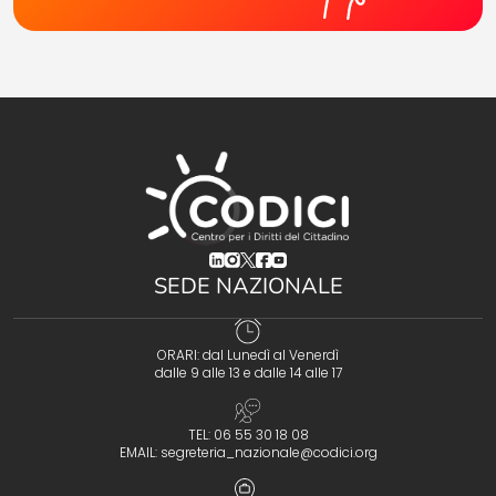
(opens in a new tab)
(opens in a new tab)
(opens in a new tab)
(opens in a new tab)
(opens in a new tab)
SEDE NAZIONALE
ORARI: dal Lunedì al Venerdì
dalle 9 alle 13 e dalle 14 alle 17
TEL: 06 55 30 18 08
EMAIL:
segreteria_nazionale@codici.org