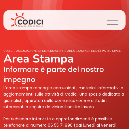
Chi Siamo
CODICI | ASSOCIAZIONE DI CONSUMATORI
>
AREA STAMPA
>
CODICI PARTE CIVILE
Area Stampa
Cosa Facciamo
Informare è parte del nostro
impegno
Area Stampa
L’area stampa raccoglie comunicati, materiali informativi e
aggiornamenti sulle attività di Codici. Uno spazio dedicato a
Contatti
giornalisti, operatori della comunicazione e cittadini
interessati a seguire da vicino il nostro lavoro.
Login
Per richiedere interviste o approfondimenti è possibile
telefonare al numero 06 55 71 996 (dal lunedì al venerdì