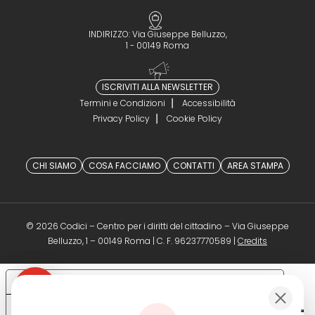
INDIRIZZO: Via Giuseppe Belluzzo,
1 - 00149 Roma
ISCRIVITI ALLA NEWSLETTER
Termini e Condizioni
Accessibilità
Privacy Policy
Cookie Policy
CHI SIAMO
COSA FACCIAMO
CONTATTI
AREA STAMPA
© 2026 Codici – Centro per i diritti del cittadino – Via Giuseppe
(opens in a 
Belluzzo, 1 – 00149 Roma | C. F. 96237770589 |
Credits
Le tue preferenze relative alla privacy
Informativa sulla raccolta