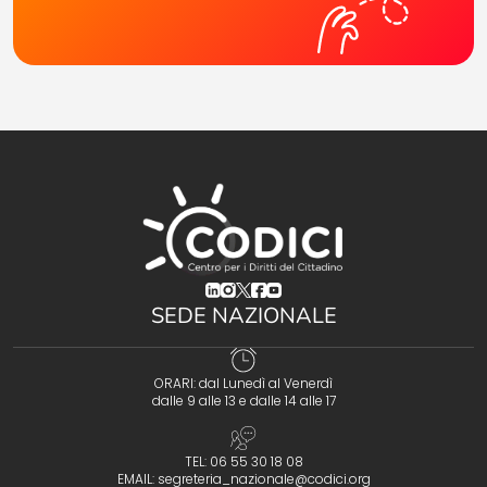
(opens in a new tab)
(opens in a new tab)
(opens in a new tab)
(opens in a new tab)
(opens in a new tab)
SEDE NAZIONALE
ORARI: dal Lunedì al Venerdì
dalle 9 alle 13 e dalle 14 alle 17
TEL: 06 55 30 18 08
EMAIL:
segreteria_nazionale@codici.org