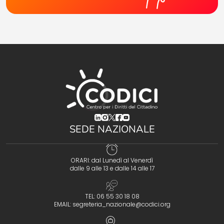
(opens in a new tab)
(opens in a new tab)
(opens in a new tab)
(opens in a new tab)
(opens in a new tab)
SEDE NAZIONALE
ORARI: dal Lunedì al Venerdì
dalle 9 alle 13 e dalle 14 alle 17
TEL: 06 55 30 18 08
EMAIL:
segreteria_nazionale@codici.org