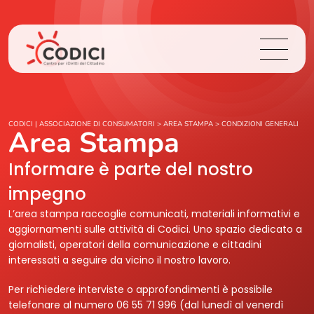
Chi Siamo
CODICI | ASSOCIAZIONE DI CONSUMATORI
>
AREA STAMPA
>
CONDIZIONI GENERALI
Area Stampa
Cosa Facciamo
Informare è parte del nostro
impegno
Area Stampa
L’area stampa raccoglie comunicati, materiali informativi e
aggiornamenti sulle attività di Codici. Uno spazio dedicato a
Contatti
giornalisti, operatori della comunicazione e cittadini
interessati a seguire da vicino il nostro lavoro.
Login
Per richiedere interviste o approfondimenti è possibile
telefonare al numero 06 55 71 996 (dal lunedì al venerdì