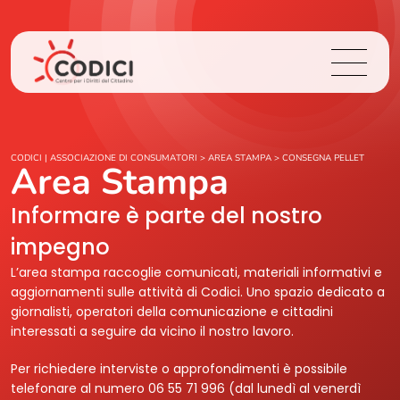
Chi Siamo
CODICI | ASSOCIAZIONE DI CONSUMATORI
>
AREA STAMPA
>
CONSEGNA PELLET
Area Stampa
Cosa Facciamo
Informare è parte del nostro
impegno
Area Stampa
L’area stampa raccoglie comunicati, materiali informativi e
aggiornamenti sulle attività di Codici. Uno spazio dedicato a
Contatti
giornalisti, operatori della comunicazione e cittadini
interessati a seguire da vicino il nostro lavoro.
Login
Per richiedere interviste o approfondimenti è possibile
telefonare al numero 06 55 71 996 (dal lunedì al venerdì