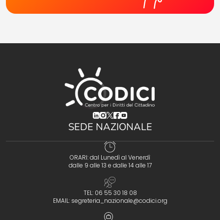
(opens in a new tab)
(opens in a new tab)
(opens in a new tab)
(opens in a new tab)
(opens in a new tab)
SEDE NAZIONALE
ORARI: dal Lunedì al Venerdì
dalle 9 alle 13 e dalle 14 alle 17
TEL: 06 55 30 18 08
EMAIL:
segreteria_nazionale@codici.org