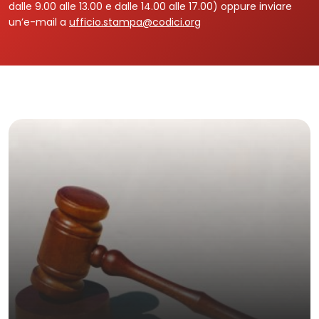
dalle 9.00 alle 13.00 e dalle 14.00 alle 17.00) oppure inviare
un’e-mail a
ufficio.stampa@codici.org