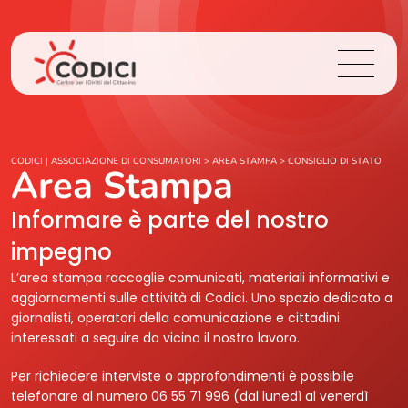
Chi Siamo
CODICI | ASSOCIAZIONE DI CONSUMATORI
>
AREA STAMPA
>
CONSIGLIO DI STATO
Area Stampa
Cosa Facciamo
Informare è parte del nostro
impegno
Area Stampa
L’area stampa raccoglie comunicati, materiali informativi e
aggiornamenti sulle attività di Codici. Uno spazio dedicato a
Contatti
giornalisti, operatori della comunicazione e cittadini
interessati a seguire da vicino il nostro lavoro.
Login
Per richiedere interviste o approfondimenti è possibile
telefonare al numero 06 55 71 996 (dal lunedì al venerdì