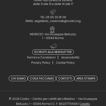
ORARI: dal Lunedì al Venerdì
dalle 9 alle 13 e dalle 14 alle 17
TEL: 06 55 30 18 08
EMAIL:
segreteria_nazionale@codici.org
INDIRIZZO: Via Giuseppe Belluzzo,
1 - 00149 Roma
ISCRIVITI ALLA NEWSLETTER
Termini e Condizioni
Accessibilità
Privacy Policy
Cookie Policy
CHI SIAMO
COSA FACCIAMO
CONTATTI
AREA STAMPA
© 2026 Codici – Centro per i diritti del cittadino – Via Giuseppe
(opens in a 
Belluzzo, 1 – 00149 Roma | C. F. 96237770589 |
Credits