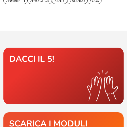
ZINGARETTI
ZERO CLICK
ZANTE
ZALANDO
YOOX
DACCI IL 5!
SCARICA I MODULI