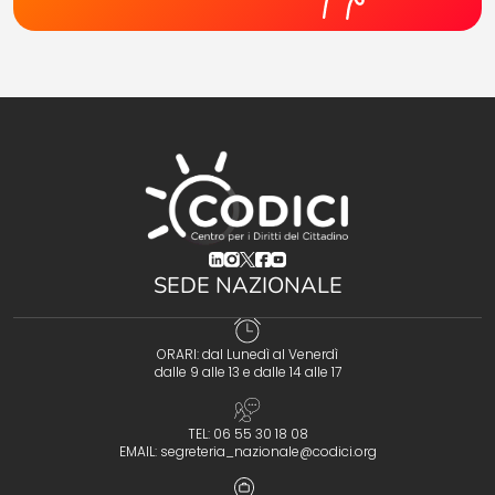
(opens in a new tab)
(opens in a new tab)
(opens in a new tab)
(opens in a new tab)
(opens in a new tab)
SEDE NAZIONALE
ORARI: dal Lunedì al Venerdì
dalle 9 alle 13 e dalle 14 alle 17
TEL: 06 55 30 18 08
EMAIL:
segreteria_nazionale@codici.org