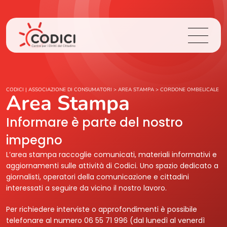
Chi Siamo
CODICI | ASSOCIAZIONE DI CONSUMATORI
>
AREA STAMPA
>
CORDONE OMBELICALE
Area Stampa
Cosa Facciamo
Informare è parte del nostro
impegno
Area Stampa
L’area stampa raccoglie comunicati, materiali informativi e
aggiornamenti sulle attività di Codici. Uno spazio dedicato a
Contatti
giornalisti, operatori della comunicazione e cittadini
interessati a seguire da vicino il nostro lavoro.
Login
Per richiedere interviste o approfondimenti è possibile
telefonare al numero 06 55 71 996 (dal lunedì al venerdì