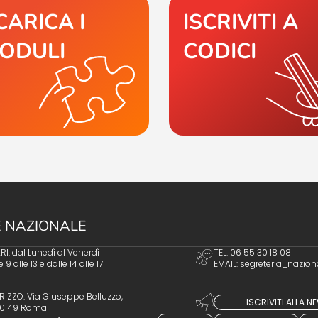
CARICA I
ISCRIVITI A
ODULI
CODICI
 NAZIONALE
I: dal Lunedì al Venerdì
TEL: 06 55 30 18 08
e 9 alle 13 e dalle 14 alle 17
EMAIL:
segreteria_nazion
RIZZO: Via Giuseppe Belluzzo,
ISCRIVITI ALLA 
 00149 Roma