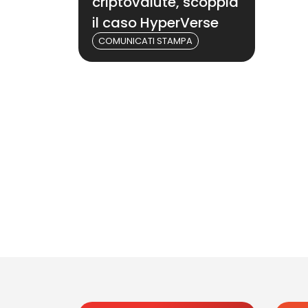
criptovalute, scoppia
il caso HyperVerse
COMUNICATI STAMPA