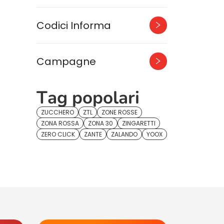
Codici Informa
Campagne
Tag popolari
ZUCCHERO
ZTL
ZONE ROSSE
ZONA ROSSA
ZONA 30
ZINGARETTI
ZERO CLICK
ZANTE
ZALANDO
YOOX