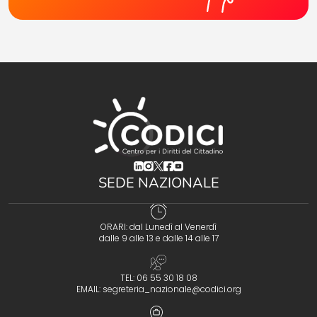
(opens in a new tab)
(opens in a new tab)
(opens in a new tab)
(opens in a new tab)
(opens in a new tab)
SEDE NAZIONALE
ORARI: dal Lunedì al Venerdì
dalle 9 alle 13 e dalle 14 alle 17
TEL: 06 55 30 18 08
EMAIL:
segreteria_nazionale@codici.org