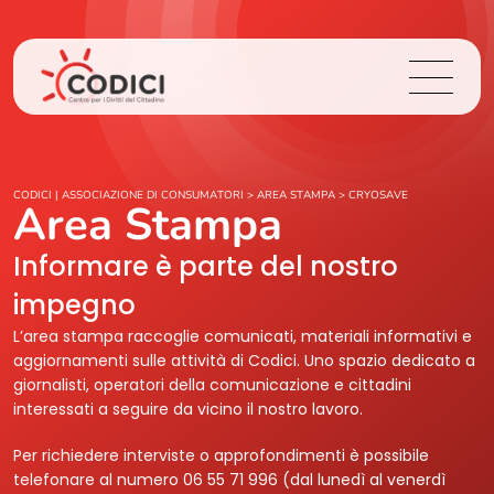
Chi Siamo
CODICI | ASSOCIAZIONE DI CONSUMATORI
>
AREA STAMPA
>
CRYOSAVE
Area Stampa
Cosa Facciamo
Informare è parte del nostro
impegno
Area Stampa
L’area stampa raccoglie comunicati, materiali informativi e
aggiornamenti sulle attività di Codici. Uno spazio dedicato a
Contatti
giornalisti, operatori della comunicazione e cittadini
interessati a seguire da vicino il nostro lavoro.
Login
Per richiedere interviste o approfondimenti è possibile
telefonare al numero 06 55 71 996 (dal lunedì al venerdì