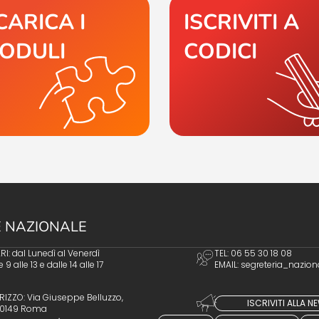
CARICA I
ISCRIVITI A
ODULI
CODICI
 NAZIONALE
I: dal Lunedì al Venerdì
TEL: 06 55 30 18 08
e 9 alle 13 e dalle 14 alle 17
EMAIL:
segreteria_nazion
RIZZO: Via Giuseppe Belluzzo,
ISCRIVITI ALLA 
 00149 Roma