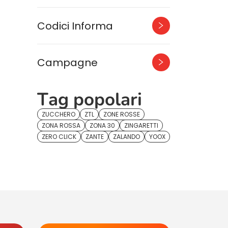
Codici Informa
Campagne
Tag popolari
ZUCCHERO
ZTL
ZONE ROSSE
ZONA ROSSA
ZONA 30
ZINGARETTI
ZERO CLICK
ZANTE
ZALANDO
YOOX