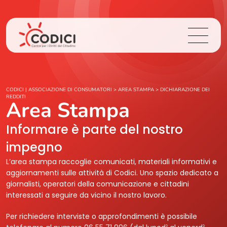
Chi Siamo
CODICI | ASSOCIAZIONE DI CONSUMATORI
>
AREA STAMPA
>
DICHIARAZIONE DEI
REDDITI
Area Stampa
Cosa Facciamo
Informare è parte del nostro
Area Stampa
impegno
L’area stampa raccoglie comunicati, materiali informativi e
Contatti
aggiornamenti sulle attività di Codici. Uno spazio dedicato a
giornalisti, operatori della comunicazione e cittadini
interessati a seguire da vicino il nostro lavoro.
Login
Per richiedere interviste o approfondimenti è possibile