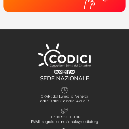
(opens in a new tab)
(opens in a new tab)
(opens in a new tab)
(opens in a new tab)
(opens in a new tab)
SEDE NAZIONALE
ORARI: dal Lunedì al Venerdì
dalle 9 alle 13 e dalle 14 alle 17
TEL: 06 55 30 18 08
EMAIL:
segreteria_nazionale@codici.org