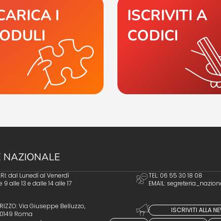
CARICA I
ISCRIVITI A
ODULI
CODICI
 NAZIONALE
I: dal Lunedì al Venerdì
TEL: 06 55 30 18 08
e 9 alle 13 e dalle 14 alle 17
EMAIL:
segreteria_nazion
RIZZO: Via Giuseppe Belluzzo,
ISCRIVITI ALLA 
 00149 Roma