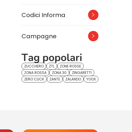
Codici Informa
Campagne
Tag popolari
ZUCCHERO
ZTL
ZONE ROSSE
ZONA ROSSA
ZONA 30
ZINGARETTI
ZERO CLICK
ZANTE
ZALANDO
YOOX