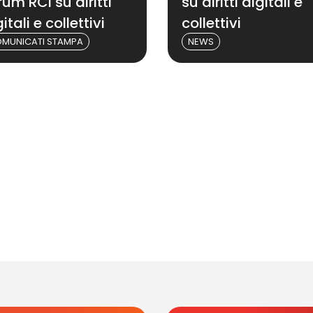
rum RCI su diritti
su diritti digitali e
itali e collettivi
collettivi
MUNICATI STAMPA
NEWS