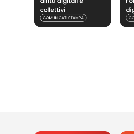
diritti digitali e
Fo
collettivi
dig
COMUNICATI STAMPA
CO