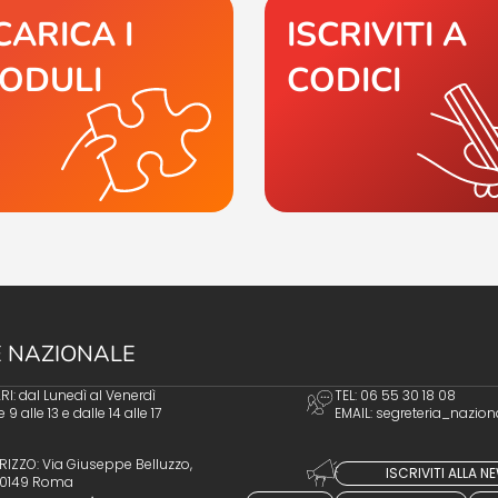
CARICA I
ISCRIVITI A
ODULI
CODICI
 NAZIONALE
I: dal Lunedì al Venerdì
TEL: 06 55 30 18 08
e 9 alle 13 e dalle 14 alle 17
EMAIL:
segreteria_nazion
RIZZO: Via Giuseppe Belluzzo,
ISCRIVITI ALLA 
 00149 Roma