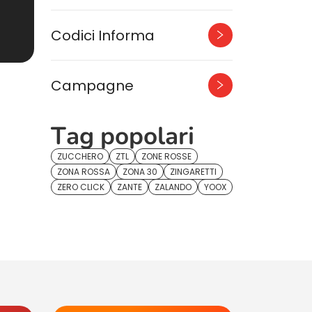
Codici Informa
Campagne
Tag popolari
ZUCCHERO
ZTL
ZONE ROSSE
ZONA ROSSA
ZONA 30
ZINGARETTI
ZERO CLICK
ZANTE
ZALANDO
YOOX