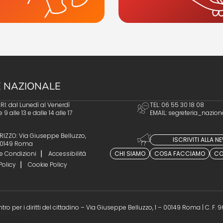
 NAZIONALE
I: dal Lunedì al Venerdì
TEL: 06 55 30 18 08
e 9 alle 13 e dalle 14 alle 17
EMAIL:
segreteria_nazion
RIZZO: Via Giuseppe Belluzzo,
ISCRIVITI ALLA 
 00149 Roma
e Condizioni
Accessibilità
CHI SIAMO
COSA FACCIAMO
CO
Policy
Cookie Policy
ro per i diritti del cittadino – Via Giuseppe Belluzzo, 1 – 00149 Roma | C. F.