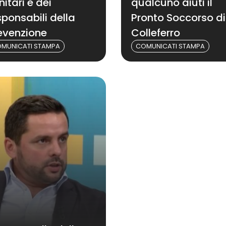
nitari e dei
qualcuno aiuti il
sponsabili della
Pronto Soccorso di
evenzione
Colleferro
MUNICATI STAMPA
COMUNICATI STAMPA