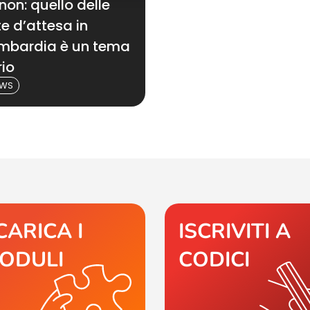
non: quello delle
ste d’attesa in
mbardia è un tema
rio
EWS
CARICA I
ISCRIVITI A
ODULI
CODICI