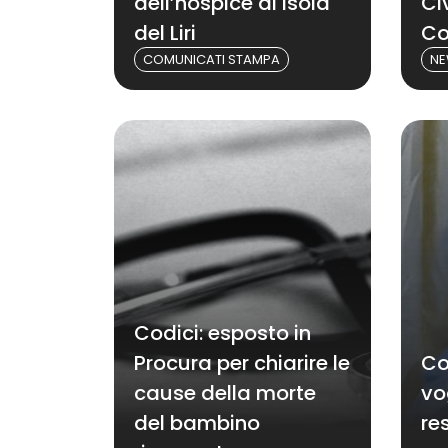
dell’hospice di Isola
Ci
del Liri
Co
COMUNICATI STAMPA
N
Codici: esposto in
Procura per chiarire le
Co
cause della morte
vo
del bambino
re