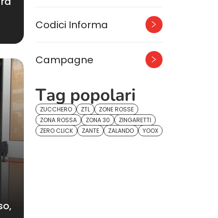
ura
Codici Informa
Campagne
Tag popolari
ZUCCHERO
ZTL
ZONE ROSSE
ZONA ROSSA
ZONA 30
ZINGARETTI
ZERO CLICK
ZANTE
ZALANDO
YOOX
so,