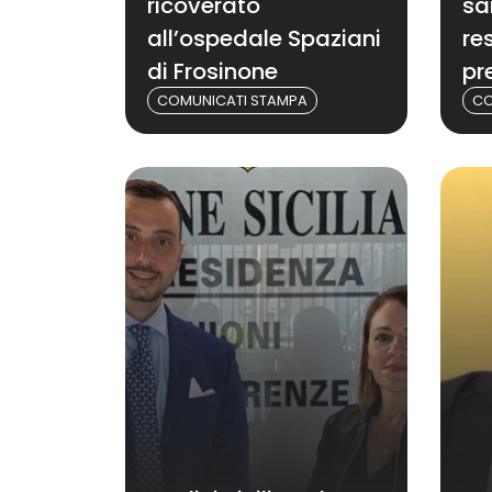
ricoverato
sa
all’ospedale Spaziani
re
di Frosinone
pr
COMUNICATI STAMPA
CO