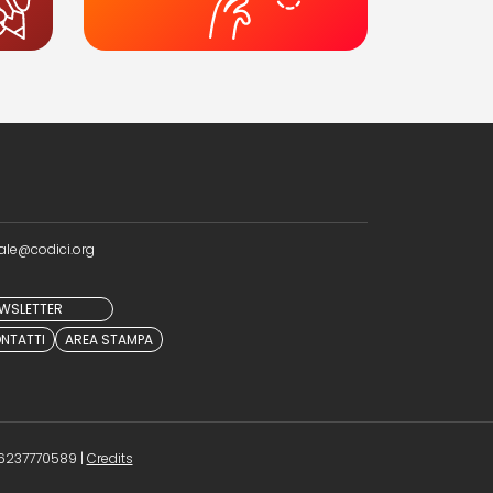
ale@codici.org
NEWSLETTER
NTATTI
AREA STAMPA
(opens in a new tab)
 96237770589 |
Credits