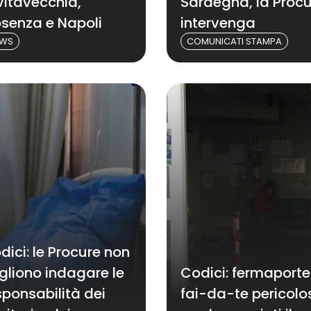
vitavecchia,
Sardegna, la Proc
senza e Napoli
intervenga
EWS
COMUNICATI STAMPA
dici: le Procure non
gliono indagare le
Codici: fermaporte
sponsabilità dei
fai-da-te pericolo