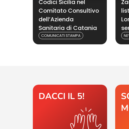
Codici Sicilia nel
Za
Comitato Consultivo
li
dell’Azienda
Lo
Sanitaria di Catania
se
COMUNICATI STAMPA
N
DACCI IL 5!
S
M