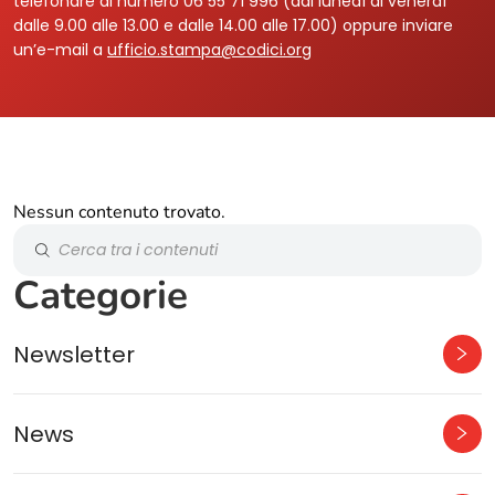
telefonare al numero 06 55 71 996 (dal lunedì al venerdì
dalle 9.00 alle 13.00 e dalle 14.00 alle 17.00) oppure inviare
un’e-mail a
ufficio.stampa@codici.org
Nessun contenuto trovato.
Categorie
Newsletter
News