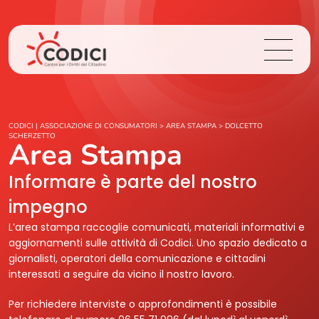
Chi Siamo
CODICI | ASSOCIAZIONE DI CONSUMATORI
>
AREA STAMPA
>
DOLCETTO
SCHERZETTO
Area Stampa
Cosa Facciamo
Informare è parte del nostro
Area Stampa
impegno
L’area stampa raccoglie comunicati, materiali informativi e
Contatti
aggiornamenti sulle attività di Codici. Uno spazio dedicato a
giornalisti, operatori della comunicazione e cittadini
interessati a seguire da vicino il nostro lavoro.
Login
Per richiedere interviste o approfondimenti è possibile