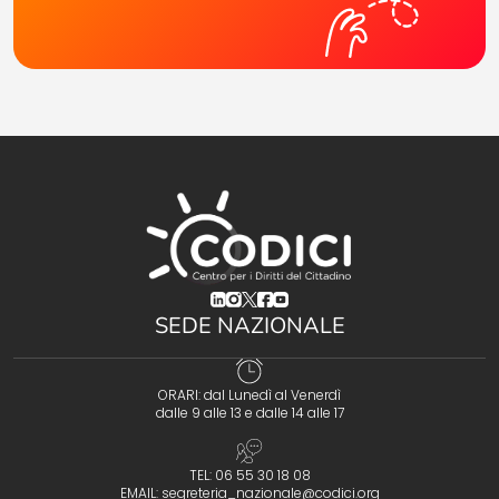
(opens in a new tab)
(opens in a new tab)
(opens in a new tab)
(opens in a new tab)
(opens in a new tab)
SEDE NAZIONALE
ORARI: dal Lunedì al Venerdì
dalle 9 alle 13 e dalle 14 alle 17
TEL: 06 55 30 18 08
EMAIL:
segreteria_nazionale@codici.org