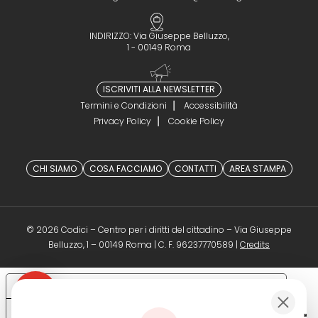
INDIRIZZO: Via Giuseppe Belluzzo,
1 - 00149 Roma
ISCRIVITI ALLA NEWSLETTER
Termini e Condizioni
Accessibilità
Privacy Policy
Cookie Policy
CHI SIAMO
COSA FACCIAMO
CONTATTI
AREA STAMPA
© 2026 Codici – Centro per i diritti del cittadino – Via Giuseppe
(opens in a 
Belluzzo, 1 – 00149 Roma | C. F. 96237770589 |
Credits
Le tue preferenze relative alla privacy
Informativa sulla raccolta