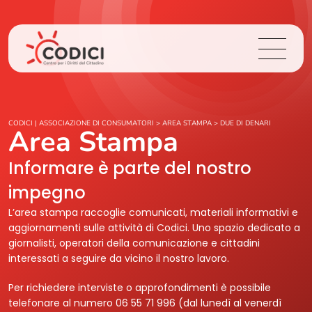
Chi Siamo
CODICI | ASSOCIAZIONE DI CONSUMATORI
>
AREA STAMPA
>
DUE DI DENARI
Area Stampa
Cosa Facciamo
Informare è parte del nostro
impegno
Area Stampa
L’area stampa raccoglie comunicati, materiali informativi e
aggiornamenti sulle attività di Codici. Uno spazio dedicato a
Contatti
giornalisti, operatori della comunicazione e cittadini
interessati a seguire da vicino il nostro lavoro.
Login
Per richiedere interviste o approfondimenti è possibile
telefonare al numero 06 55 71 996 (dal lunedì al venerdì