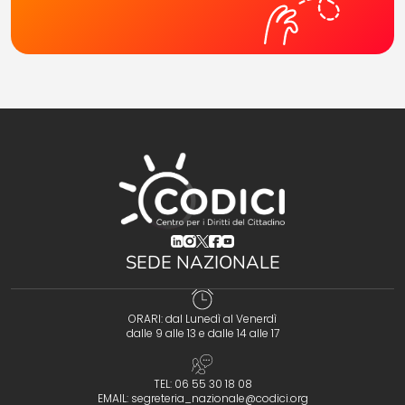
(opens in a new tab)
(opens in a new tab)
(opens in a new tab)
(opens in a new tab)
(opens in a new tab)
SEDE NAZIONALE
ORARI: dal Lunedì al Venerdì
dalle 9 alle 13 e dalle 14 alle 17
TEL: 06 55 30 18 08
EMAIL:
segreteria_nazionale@codici.org