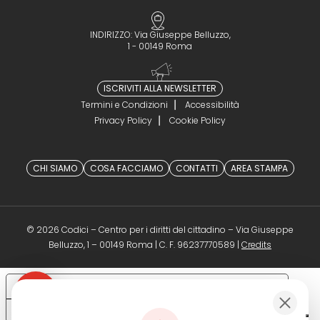
INDIRIZZO: Via Giuseppe Belluzzo,
1 - 00149 Roma
ISCRIVITI ALLA NEWSLETTER
Termini e Condizioni
Accessibilità
Privacy Policy
Cookie Policy
CHI SIAMO
COSA FACCIAMO
CONTATTI
AREA STAMPA
© 2026 Codici – Centro per i diritti del cittadino – Via Giuseppe
(opens in a 
Belluzzo, 1 – 00149 Roma | C. F. 96237770589 |
Credits
Le tue preferenze relative alla privacy
Informativa sulla raccolta