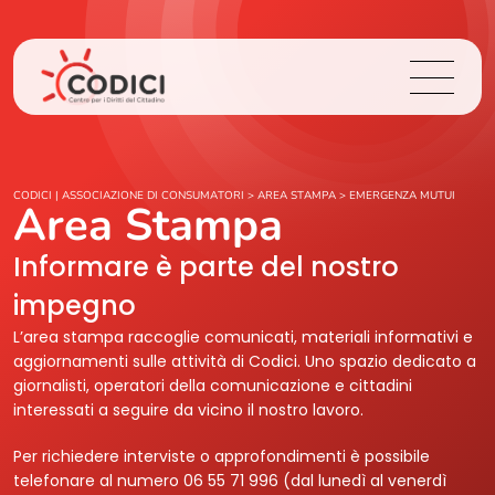
Chi Siamo
CODICI | ASSOCIAZIONE DI CONSUMATORI
>
AREA STAMPA
>
EMERGENZA MUTUI
Area Stampa
Cosa Facciamo
Informare è parte del nostro
impegno
Area Stampa
L’area stampa raccoglie comunicati, materiali informativi e
aggiornamenti sulle attività di Codici. Uno spazio dedicato a
Contatti
giornalisti, operatori della comunicazione e cittadini
interessati a seguire da vicino il nostro lavoro.
Login
Per richiedere interviste o approfondimenti è possibile
telefonare al numero 06 55 71 996 (dal lunedì al venerdì