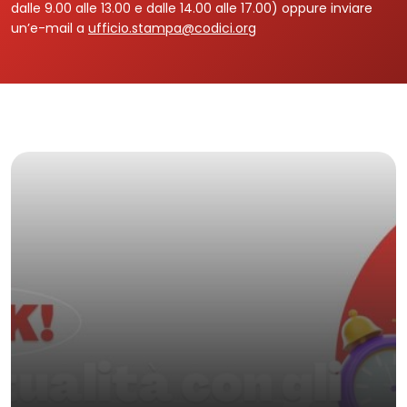
dalle 9.00 alle 13.00 e dalle 14.00 alle 17.00) oppure inviare
un’e-mail a
ufficio.stampa@codici.org