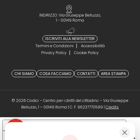
INDIRIZZO: Via Giuseppe Belluzzo,
1 - 00149 Roma
ISCRIVITI ALLA NEWSLETTER
Termini e Condizioni
Accessibilità
Privacy Policy
Cookie Policy
CHI SIAMO
COSA FACCIAMO
CONTATTI
AREA STAMPA
© 2026 Codici – Centro per i diritti del cittadino – Via Giuseppe
(opens in a 
Belluzzo, 1 – 00149 Roma | C. F. 96237770589 |
Credits
Le tue preferenze relative alla privacy
Informativa sulla raccolta