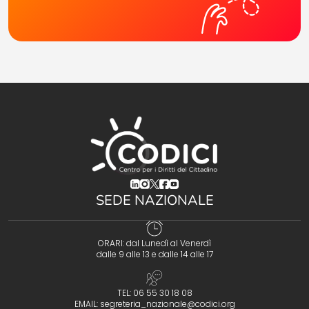
(opens in a new tab)
(opens in a new tab)
(opens in a new tab)
(opens in a new tab)
(opens in a new tab)
SEDE NAZIONALE
ORARI: dal Lunedì al Venerdì
dalle 9 alle 13 e dalle 14 alle 17
TEL: 06 55 30 18 08
EMAIL:
segreteria_nazionale@codici.org