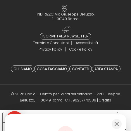
INDIRIZZO: Via Giuseppe Belluzzo,
1 - 00149 Roma
ISCRIVITI ALLA NEWSLETTER
Termini e Condizioni
Accessibilità
Privacy Policy
Cookie Policy
CHI SIAMO
COSA FACCIAMO
CONTATTI
AREA STAMPA
© 2026 Codici – Centro per i diritti del cittadino – Via Giuseppe
(opens in a 
Belluzzo, 1 – 00149 Roma | C. F. 96237770589 |
Credits
Le tue preferenze relative alla privacy
Informativa sulla raccolta