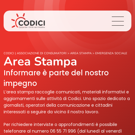
Chi Siamo
CODICI | ASSOCIAZIONE DI CONSUMATORI
>
AREA STAMPA
>
EMERGENZA SOCIALE
Area Stampa
Cosa Facciamo
Informare è parte del nostro
impegno
Area Stampa
L’area stampa raccoglie comunicati, materiali informativi e
aggiornamenti sulle attività di Codici. Uno spazio dedicato a
Contatti
giornalisti, operatori della comunicazione e cittadini
interessati a seguire da vicino il nostro lavoro.
Login
Per richiedere interviste o approfondimenti è possibile
telefonare al numero 06 55 71 996 (dal lunedì al venerdì