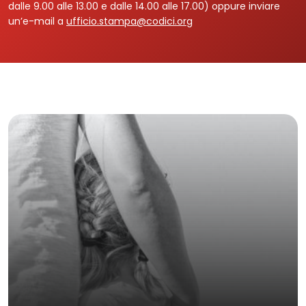
dalle 9.00 alle 13.00 e dalle 14.00 alle 17.00) oppure inviare
un’e-mail a
ufficio.stampa@codici.org