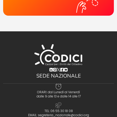
(opens in a new tab)
(opens in a new tab)
(opens in a new tab)
(opens in a new tab)
(opens in a new tab)
SEDE NAZIONALE
ORARI: dal Lunedì al Venerdì
dalle 9 alle 13 e dalle 14 alle 17
TEL: 06 55 30 18 08
EMAIL:
segreteria_nazionale@codici.org