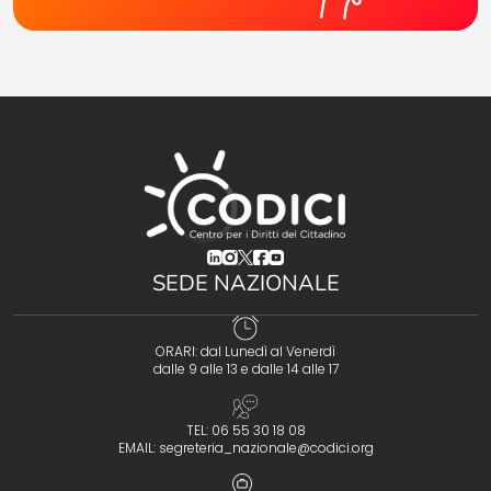
(opens in a new tab)
(opens in a new tab)
(opens in a new tab)
(opens in a new tab)
(opens in a new tab)
SEDE NAZIONALE
ORARI: dal Lunedì al Venerdì
dalle 9 alle 13 e dalle 14 alle 17
TEL: 06 55 30 18 08
EMAIL:
segreteria_nazionale@codici.org