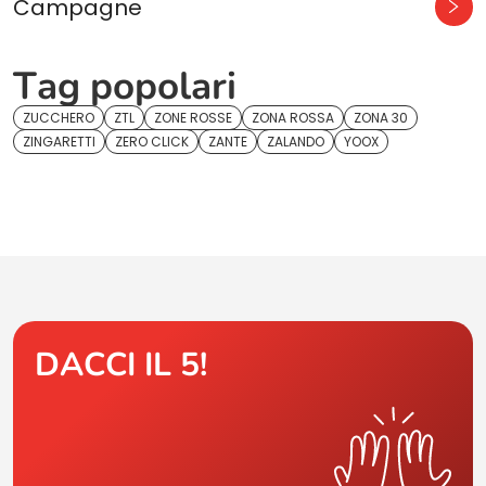
Campagne
Tag popolari
ZUCCHERO
ZTL
ZONE ROSSE
ZONA ROSSA
ZONA 30
ZINGARETTI
ZERO CLICK
ZANTE
ZALANDO
YOOX
DACCI IL 5!