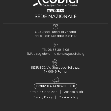
(opens in a new tab)
(opens in a new tab)
(opens in a new tab)
(opens in a new tab)
(opens in a new tab)
SEDE NAZIONALE
ORARI: dal Lunedì al Venerdì
dalle 9 alle 13 e dalle 14 alle 17
TEL: 06 55 30 18 08
EMAIL:
segreteria_nazionale@codici.org
INDIRIZZO: Via Giuseppe Belluzzo,
1 - 00149 Roma
ISCRIVITI ALLA NEWSLETTER
Termini e Condizioni
Accessibilità
Privacy Policy
Cookie Policy