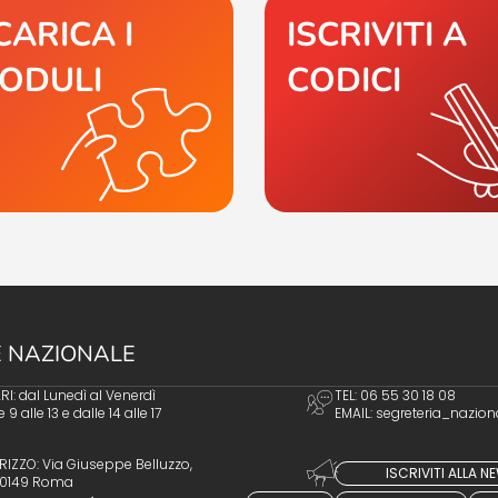
CARICA I
ISCRIVITI A
ODULI
CODICI
 NAZIONALE
I: dal Lunedì al Venerdì
TEL: 06 55 30 18 08
e 9 alle 13 e dalle 14 alle 17
EMAIL:
segreteria_nazion
RIZZO: Via Giuseppe Belluzzo,
ISCRIVITI ALLA 
 00149 Roma