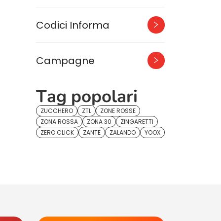
Codici Informa
Campagne
Tag popolari
ZUCCHERO
ZTL
ZONE ROSSE
ZONA ROSSA
ZONA 30
ZINGARETTI
ZERO CLICK
ZANTE
ZALANDO
YOOX