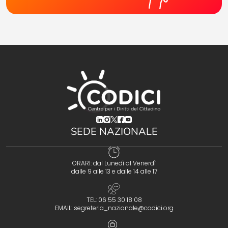
(opens in a new tab)
(opens in a new tab)
(opens in a new tab)
(opens in a new tab)
(opens in a new tab)
SEDE NAZIONALE
ORARI: dal Lunedì al Venerdì
dalle 9 alle 13 e dalle 14 alle 17
TEL: 06 55 30 18 08
EMAIL:
segreteria_nazionale@codici.org