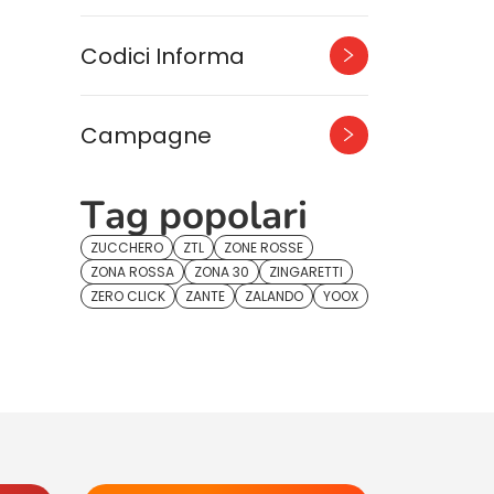
Codici Informa
Campagne
Tag popolari
ZUCCHERO
ZTL
ZONE ROSSE
ZONA ROSSA
ZONA 30
ZINGARETTI
ZERO CLICK
ZANTE
ZALANDO
YOOX