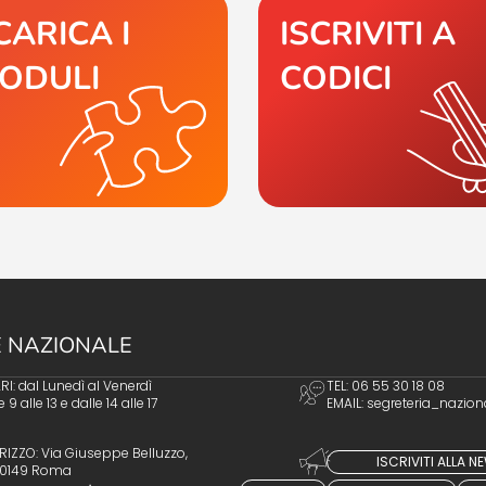
CARICA I
ISCRIVITI A
ODULI
CODICI
 NAZIONALE
I: dal Lunedì al Venerdì
TEL: 06 55 30 18 08
e 9 alle 13 e dalle 14 alle 17
EMAIL:
segreteria_nazion
RIZZO: Via Giuseppe Belluzzo,
ISCRIVITI ALLA 
 00149 Roma