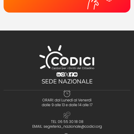
(opens in a new tab)
(opens in a new tab)
(opens in a new tab)
(opens in a new tab)
(opens in a new tab)
SEDE NAZIONALE
ORARI: dal Lunedì al Venerdì
dalle 9 alle 13 e dalle 14 alle 17
TEL: 06 55 30 18 08
EMAIL:
segreteria_nazionale@codici.org