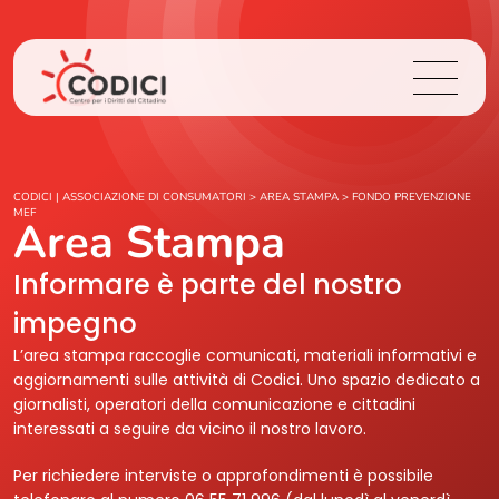
Chi Siamo
CODICI | ASSOCIAZIONE DI CONSUMATORI
>
AREA STAMPA
>
FONDO PREVENZIONE
MEF
Area Stampa
Cosa Facciamo
Informare è parte del nostro
Area Stampa
impegno
L’area stampa raccoglie comunicati, materiali informativi e
Contatti
aggiornamenti sulle attività di Codici. Uno spazio dedicato a
giornalisti, operatori della comunicazione e cittadini
interessati a seguire da vicino il nostro lavoro.
Login
Per richiedere interviste o approfondimenti è possibile